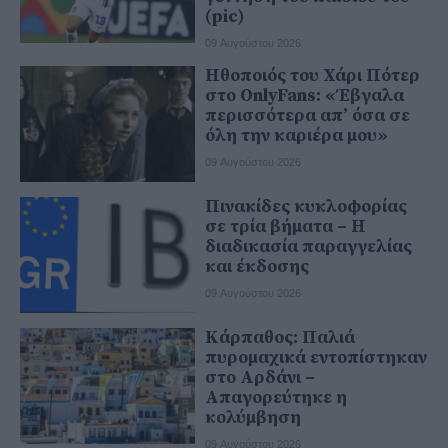
(pic)
09 Αυγούστου 2026
Ηθοποιός του Χάρι Πότερ
στο OnlyFans: «Έβγαλα
περισσότερα απ’ όσα σε
όλη την καριέρα μου»
09 Αυγούστου 2026
Πινακίδες κυκλοφορίας
σε τρία βήματα – Η
διαδικασία παραγγελίας
και έκδοσης
09 Αυγούστου 2026
Κάρπαθος: Παλιά
πυρομαχικά εντοπίστηκαν
στο Αρδάνι –
Απαγορεύτηκε η
κολύμβηση
09 Αυγούστου 2026