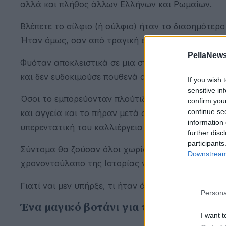
αλλά και πλήθος άλλων Ελλήνων και Ρωμαίων.
Βλέπετε το σίλφιο (ή σύλφιο) ήταν το διασημότερ
Ήταν όμως, σαν από τραγική ειρωνεία, και όσο σπά
PellaNews
Φυόταν αποκλειστικά σε μια στενή λωρίδα γης στην
και δεν ευδοκιμούσε πουθενά αλλού, φέρνοντας στ
If you wish 
sensitive in
Όσοι το εμπορεύονταν πλούτιζαν, καθώς το λαχτ
confirm you
continue se
και αγγεία και το πήραν μετά οι Ρωμαίοι στέλνον
information 
υπερεντατική του καλλιέργεια και η μαζική συγκο
further disc
participants
Σύντομα θα ζούσαν όλοι χωρίς σίλφιο και θα έπρ
Downstream 
χρονοντούλαπο της Ιστορίας να πονοκεφαλιάζει 
Γιατί ναι μεν υπήρξε, τι ήταν όμως ακριβώς;
Persona
Ένα μαγικό βοτάνι για τα πάντα
I want t