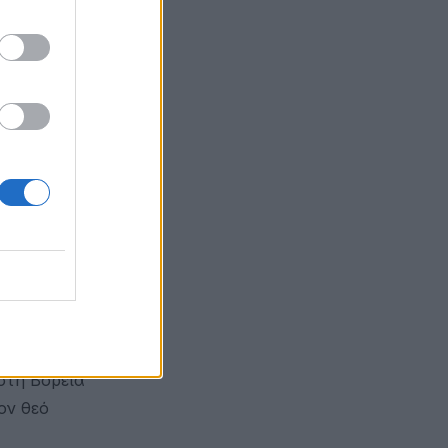
ένα βοτάνι
λου του
λινο. Οι
υτά
μασίες
στιμάδα
στη Βόρεια
ον θεό