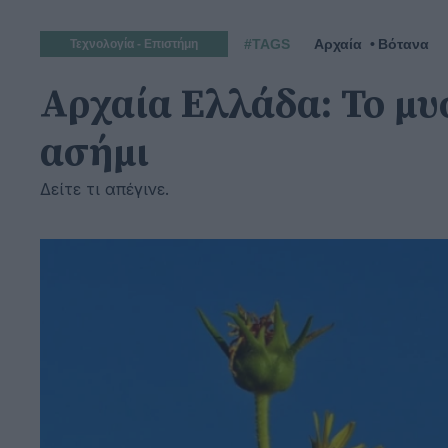
#TAGS
Αρχαία
Βότανα
Τεχνολογία - Επιστήμη
Αρχαία Ελλάδα: Το μυ
ασήμι
Δείτε τι απέγινε.