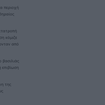
ια περιοχή
 Θηραίος
μετατροπή
ση κόμιζε
ζονταν από
ο βασιλιάς
ή επιβίωση
νη της
υς