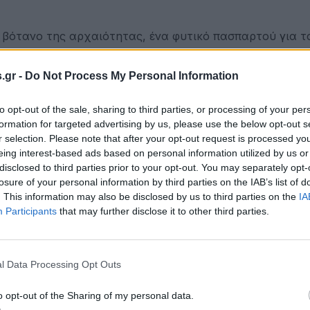
ο βότανο της αρχαιότητας, ένα φυτικό πασπαρτού για τ
νιο χρειαζόταν για να φτάσει να αξίζει το βάρος του σ
.gr -
Do Not Process My Personal Information
 Κυρήνη, εκεί στις ακτές της Βόρειας Αφρικής (σημεριν
ον νου τη σημερινή μαστίχα της Χίου.
to opt-out of the sale, sharing to third parties, or processing of your per
formation for targeted advertising by us, please use the below opt-out s
αρούσε όλος ο αρχαίος κόσμος. Το απαθανάτιζαν σε νο
r selection. Please note that after your opt-out request is processed y
eing interest-based ads based on personal information utilized by us or
τάς το στα ουράνια. Μόνο που κανείς τους δεν κατάλαβε
disclosed to third parties prior to your opt-out. You may separately opt-
μιδή του προσυπέγραφαν το τέλος του.
losure of your personal information by third parties on the IAB’s list of
. This information may also be disclosed by us to third parties on the
IA
επε να βρουν πια υποκατάστατά του, αφήνοντάς το στο
Participants
that may further disclose it to other third parties.
ακόμα και σήμερα τους βοτανολόγους.
l Data Processing Opt Outs
o opt-out of the Sharing of my personal data.