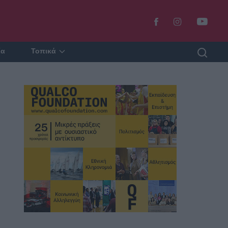
ία
Τοπικά