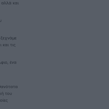
 αλλά και
υ
 ξεχνάμε
 και τις
φιο, ένα
ιθανότατα
κή του
οίες