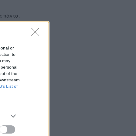
α πάντα.
ε ασήμι.
ή Λιβύη),
sonal or
ection to
μίσματα
ou may
 personal
 πως η
out of the
 downstream
B’s List of