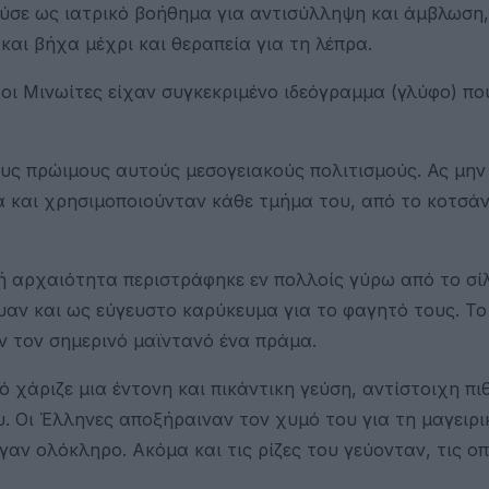
ούσε ως ιατρικό βοήθημα για αντισύλληψη και άμβλωση,
και βήχα μέχρι και θεραπεία για τη λέπρα.
 οι Μινωίτες είχαν συγκεκριμένο ιδεόγραμμα (γλύφο) πο
ους πρώιμους αυτούς μεσογειακούς πολιτισμούς. Ας μην
 και χρησιμοποιούνταν κάθε τμήμα του, από το κοτσάνι
ή αρχαιότητα περιστράφηκε εν πολλοίς γύρω από το σίλ
υαν και ως εύγευστο καρύκευμα για το φαγητό τους. Το
ν τον σημερινό μαϊντανό ένα πράμα.
 χάριζε μια έντονη και πικάντικη γεύση, αντίστοιχη π
. Οι Έλληνες αποξήραιναν τον χυμό του για τη μαγειρι
αν ολόκληρο. Ακόμα και τις ρίζες του γεύονταν, τις οπ