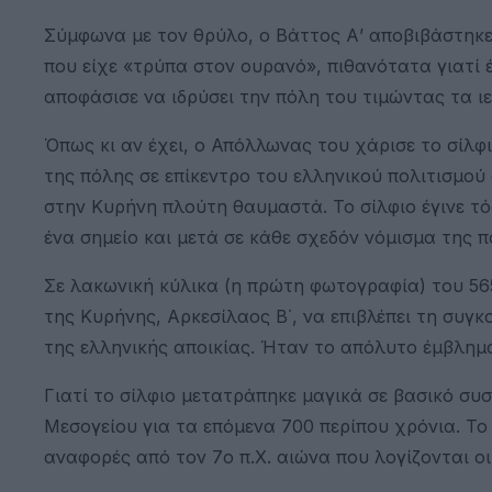
Σύμφωνα με τον θρύλο, ο Βάττος Α’ αποβιβάστηκε 
που είχε «τρύπα στον ουρανό», πιθανότατα γιατί 
αποφάσισε να ιδρύσει την πόλη του τιμώντας τα ι
Όπως κι αν έχει, ο Απόλλωνας του χάρισε το σίλφ
της πόλης σε επίκεντρο του ελληνικού πολιτισμο
στην Κυρήνη πλούτη θαυμαστά. Το σίλφιο έγινε τό
ένα σημείο και μετά σε κάθε σχεδόν νόμισμα της π
Σε λακωνική κύλικα (η πρώτη φωτογραφία) του 565
της Κυρήνης, Αρκεσίλαος Β΄, να επιβλέπει τη συγκ
της ελληνικής αποικίας. Ήταν το απόλυτο έμβλημ
Γιατί το σίλφιο μετατράπηκε μαγικά σε βασικό συ
Μεσογείου για τα επόμενα 700 περίπου χρόνια. Το ή
αναφορές από τον 7ο π.Χ. αιώνα που λογίζονται οι