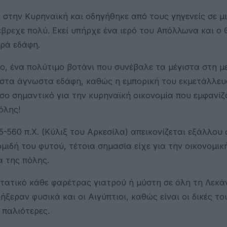
στην Κυρηναϊκή και οδηγήθηκε από τους γηγενείς σε μ
έβρεχε πολύ. Εκεί υπήρχε ένα ιερό του Απόλλωνα και ο
ερά εδάφη.
ιο, ένα πολύτιμο βοτάνι που συνέβαλε τα μέγιστα στη 
ύ στα άγνωστα εδάφη, καθώς η εμπορική του εκμετάλλευ
σο σημαντικό για την κυρηναϊκή οικονομία που εμφανί
όλης!
-560 π.Χ. (Κύλιξ του Αρκεσίλα) απεικονίζεται εξάλλου 
ομιδή του φυτού, τέτοια σημασία είχε για την οικονομικ
α της πόλης.
στατικό κάθε φαρέτρας γιατρού ή μύστη σε όλη τη Λεκά
ξεραν φυσικά και οι Αιγύπτιοι, καθώς είναι οι δικές το
 παλιότερες.