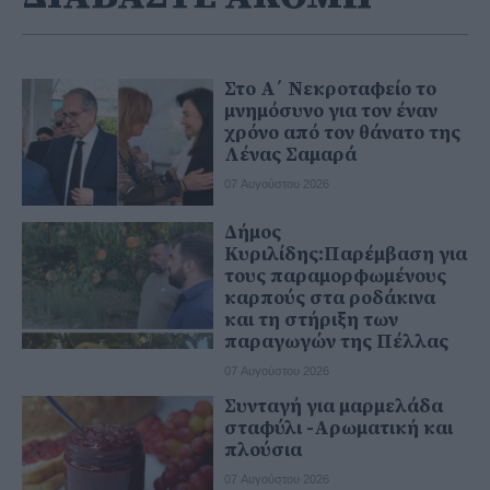
Στο Α΄ Νεκροταφείο το
μνημόσυνο για τον έναν
χρόνο από τον θάνατο της
Λένας Σαμαρά
07 Αυγούστου 2026
Δήμος
Κυριλίδης:Παρέμβαση για
τους παραμορφωμένους
καρπούς στα ροδάκινα
και τη στήριξη των
παραγωγών της Πέλλας
07 Αυγούστου 2026
Συνταγή για μαρμελάδα
σταφύλι -Αρωματική και
πλούσια
07 Αυγούστου 2026