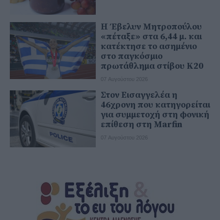
Η Έβελυν Μητροπούλου
«πέταξε» στα 6,44 μ. και
κατέκτησε το ασημένιο
στο παγκόσμιο
πρωτάθλημα στίβου Κ20
07 Αυγούστου 2026
Στον Εισαγγελέα η
46χρονη που κατηγορείται
για συμμετοχή στη φονική
επίθεση στη Marfin
07 Αυγούστου 2026