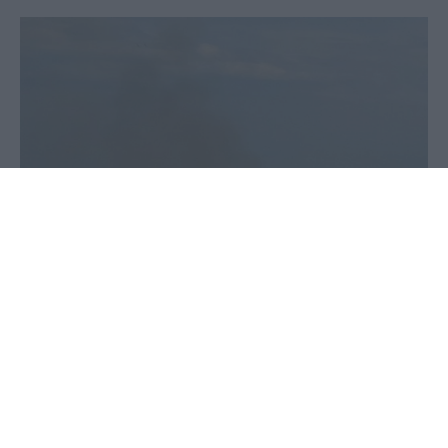
08 Ιουνίου 2020 - 16:55
PellaNews Team
του Παύλου Νεκτάριου Παπαδόπουλου
Άγνωστη είναι η αιτία φωτιάς που
προκλήθηκε κοντά στο Νοσοκομείο
Γιαννιτσών, με τρία οχήματα της