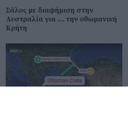
Σάλος με διαφήμιση στην
Αυστραλία για ... την οθωμανική
Κρήτη
03 Ιουνίου 2020 - 08:28
PellaNews Team