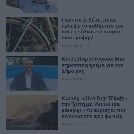
Γιαννιτσά: Ξέρει ποιος
έκλεψε το ποδήλατο του
και του έδωσε ευκαιρία
επιστροφής!
10 Αυγούστου 2026
Νίκος Παρούτογλου: Μια
σημαντική ημέρα για τον
Δήμο μας
10 Αυγούστου 2026
Καιρός: «Hot Dry Windy»
την Τρίτη με 38άρια και
μποφόρ – Οι περιοχές που
κινδυνεύουν από φωτιές
10 Αυγούστου 2026