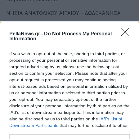
ΝΗΣΙΑ ΑΝΑΤΟΛΙΚΟΥ ΑΙΓΑΙΟΥ – ΔΩΔΕΚΑΝΗΣΑ
Καιρός: Σχεδόν αίθριος με αραιές νεφώσεις, κατά
PellaNews.gr -
Do Not Process My Personal
τόπους πιο πυκνές από τις απογευματινές ώρες.
Information
Ανεμοι: Νότιοι νοτιοδυτικοί και στα νότια δυτικοί
If you wish to opt-out of the sale, sharing to third parties, or
νοτιοδυτικοί 3 με 5 μποφόρ.
processing of your personal or sensitive information for
targeted advertising by us, please use the below opt-out
Θερμοκρασία: Από 14 έως 25 με 26 και τοπικά στα
section to confirm your selection. Please note that after your
νότια έως 28 βαθμούς Κελσίου.
opt-out request is processed you may continue seeing
interest-based ads based on personal information utilized by
us or personal information disclosed to third parties prior to
ΑΤΤΙΚΗ
your opt-out. You may separately opt-out of the further
disclosure of your personal information by third parties on the
Καιρός: Σχεδόν αίθριος με λίγες αραιές νεφώσεις.
IAB’s list of downstream participants. This information may
also be disclosed by us to third parties on the
IAB’s List of
Ανεμοι: Από δυτικές διευθύνσεις 3 με 5 και από το
Downstream Participants
that may further disclose it to other
απόγευμα πρόσκαιρα έως 6 μποφόρ.
third parties.