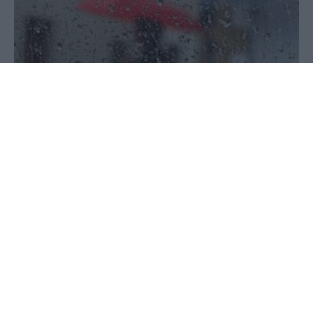
12 Μαΐου 2026 - 09:14
PellaNews Team
Αίθριος και ιδιαίτερα ζεστός θα είναι ο καιρός
στις περισσότερες περιοχές της χώρας, με τη
θερμοκρασία να αγγίζει ακόμη και τους 33
βαθμούς Κελσίου στα κεντρικά και νότια
ηπειρωτικά.
Ωστόσο, στα βόρεια ηπειρωτικά αναμένονται