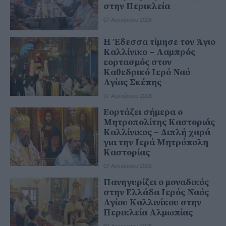
στην Περικλεία
07 Αυγούστου 2026
Η Έδεσσα τίμησε τον Άγιο
Καλλίνικο – Λαμπρός
εορτασμός στον
Καθεδρικό Ιερό Ναό
Αγίας Σκέπης
07 Αυγούστου 2026
Εορτάζει σήμερα ο
Μητροπολίτης Καστοριάς
Καλλίνικος – Διπλή χαρά
για την Ιερά Μητρόπολη
Καστορίας
07 Αυγούστου 2026
Πανηγυρίζει ο μοναδικός
στην Ελλάδα Ιερός Ναός
Αγίου Καλλινίκου στην
Περικλεία Αλμωπίας
07 Αυγούστου 2026