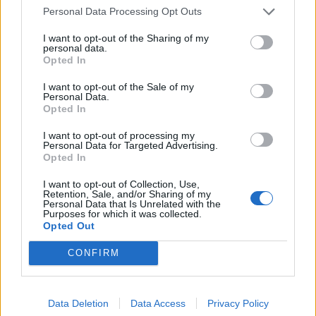
Θερμοκρασία: Από 14 έως 29 και τοπικά έως 30
Personal Data Processing Opt Outs
βαθμούς Κελσίου.
I want to opt-out of the Sharing of my
personal data.
ΘΕΣΣΑΛΟΝΙΚΗ
Opted In
I want to opt-out of the Sale of my
Καιρός: Αρχικά αίθριος με λίγες νεφώσεις που
Personal Data.
Opted In
βαθμιαία θα αυξηθούν και από το απόγευμα θα
εκδηλωθούν τοπικές βροχές ή όμβροι και πιθανώς
I want to opt-out of processing my
Personal Data for Targeted Advertising.
στα γύρω ορεινά μεμονωμένες καταιγίδες. Τα
Opted In
φαινόμενα τη νύχτα θα εξασθενήσουν και θα
I want to opt-out of Collection, Use,
σταματήσουν.
Retention, Sale, and/or Sharing of my
Personal Data that Is Unrelated with the
Purposes for which it was collected.
Ανεμοι: Βόρειοι βορειοδυτικοί 3 με 4 μποφόρ.
Opted Out
Θερμοκρασία: Από 13 έως 25 βαθμούς Κελσίου.
CONFIRM
Data Deletion
Data Access
Privacy Policy