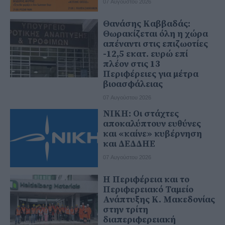
07 Αυγούστου 2026
Θανάσης Καββαδάς:
Θωρακίζεται όλη η χώρα
απέναντι στις επιζωοτίες
-12,5 εκατ. ευρώ επί
πλέον στις 13
Περιφέρειες για μέτρα
βιοασφάλειας
07 Αυγούστου 2026
ΝΙΚΗ: Οι στάχτες
αποκαλύπτουν ευθύνες
και «καίνε» κυβέρνηση
και ΔΕΔΔΗΕ
07 Αυγούστου 2026
Η Περιφέρεια και το
Περιφερειακό Ταμείο
Ανάπτυξης Κ. Μακεδονίας
στην τρίτη
διαπεριφερειακή