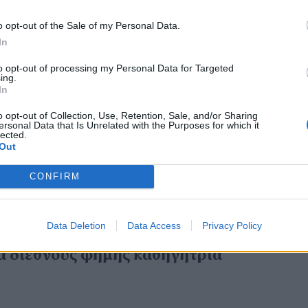
o opt-out of the Sale of my Personal Data.
In
to opt-out of processing my Personal Data for Targeted
ing.
κτωβρίου 2022
In
μωπία:Δίνουμε ζωή στα πλαστικά
ιχνίδια
o opt-out of Collection, Use, Retention, Sale, and/or Sharing
ersonal Data that Is Unrelated with the Purposes for which it
lected.
Out
CONFIRM
κτωβρίου 2022
Data Deletion
Data Access
Privacy Policy
ήστος Μπάτσης: Μια σπουδαία ιστορικό
α διεθνούς φήμης καθηγήτρια