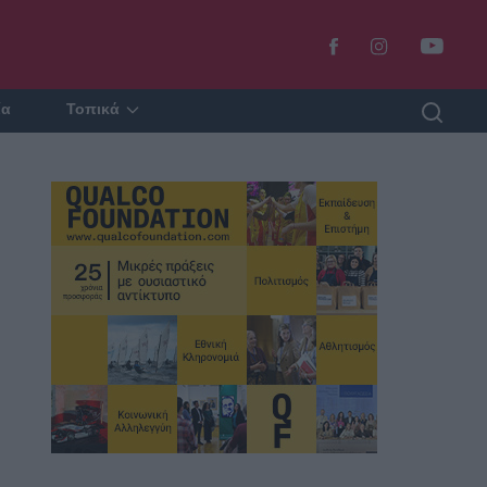
ία
Τοπικά