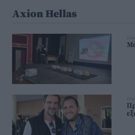
Axion Hellas
22 Ο
Μα
22 Ο
Πρ
εξ