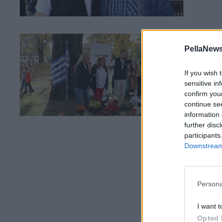
22 Ο
PellaNews
Γε
If you wish 
sensitive in
confirm you
continue se
information 
further disc
participants
Downstream 
Persona
I want t
Opted 