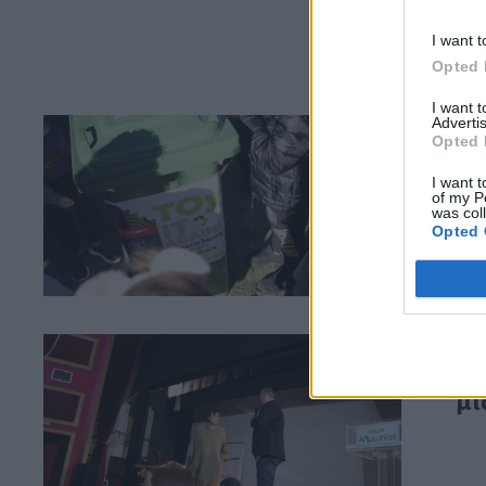
I want t
Opted 
I want 
Advertis
21 Ο
Opted 
Αλ
πα
I want t
of my P
was col
Opted 
20 Ο
Χρ
μι