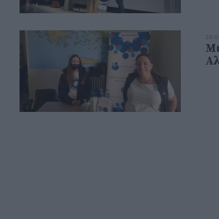
20 Ο
Μι
Α