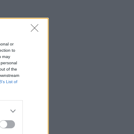
sonal or
ection to
ou may
 personal
out of the
 downstream
B’s List of