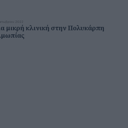
κτωβρίου 2022
α μικρή κλινική στην Πολυκάρπη
λμωπίας