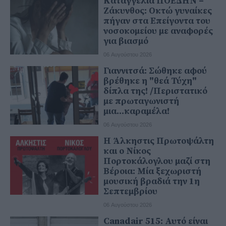
Καταγγελία ΠΟΕΔΗΝ –
Ζάκυνθος: Οκτώ γυναίκες
πήγαν στα Επείγοντα του
νοσοκομείου με αναφορές
για βιασμό
06 Αυγούστου 2026
Γιαννιτσά: Σώθηκε αφού
βρέθηκε η "θεά Τύχη"
δίπλα της! /Περιστατικό
με πρωταγωνιστή
μια...καραμέλα!
06 Αυγούστου 2026
Η Άλκηστις Πρωτοψάλτη
και ο Νίκος
Πορτοκάλογλου μαζί στη
Βέροια: Μία ξεχωριστή
μουσική βραδιά την 1η
Σεπτεμβρίου
06 Αυγούστου 2026
Canadair 515: Αυτό είναι