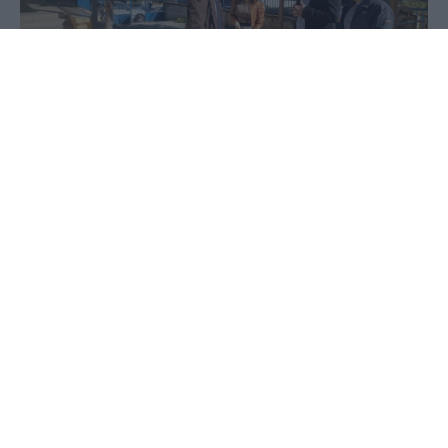
20 Οκτωβρίου 2022 - 15:10
Στέφανος Μίντζας
Στο Δημοτικό Σχολείο της Όρμας βρέθηκε το πρωί
της Πέμπτης ο Δήμαρχος Αλμωπίας. Ο Χρήστος
Μπάτσης μαζί με την πρόεδρο της πρωτοβάθμιας
σχολικής επιτροπής Πολυξένη Νάνου και τον
αντιδήμαρχο Παιδείας βρέθηκε στην Όρμα στο
πλαίσιο των δράσεων που διοργανώνει η Axion
Hellas με τον Δήμο Αλμωπίας.
Μάλιστα σε βίντεο που κοινοποίησε στον