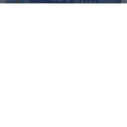
08 Νοεμβρίου 2023 - 13:06
PellaNews Team
Ο Σύλλογος Διδασκόντων, οι γονείς και οι
μαθητές-μαθήτριες του Δημοτικού Σχολείου
Κωνσταντίας θα ήθελαν να ευχαριστήσουν τον
όμιλο της τράπεζας Eurobank και ιδιαίτερα το
Διευθυντή του τοπικού καταστήματος της
Έδεσσας κ. Ευστράτιο Καφετζή για την άμεση
ανταπόκρισή τους στο αίτημα της σχολικής μας
μονάδας για τον εξοπλισμό της με δύο
ηλεκτρονικούς υπολογιστές για τις ανάγκες που
έχει στην εκπαιδευτική διαδικασία.