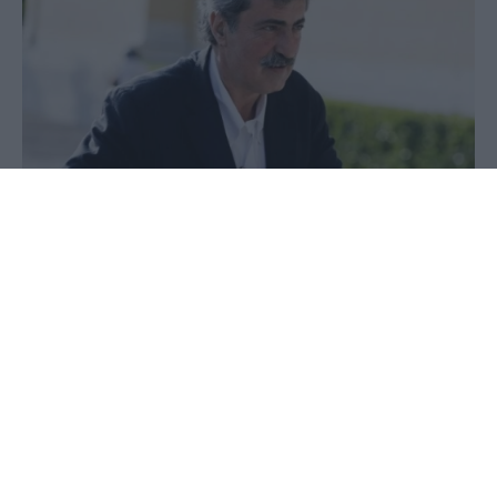
28 Ιουνίου 2020 - 15:47
PellaNews Team
Το Πολυμελές Πρωτοδικείο της
Αθήνας έκρινε ένοχο τον Παύλο
Πολάκη για το αδίκημα της
προσβολής προσωπικότητας,
κάνοντας δεκτή την αγωγή του
βουλευτή Α Αθήνας ΝΔ,