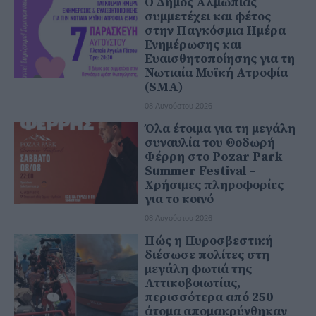
Ο Δήμος Αλμωπίας
συμμετέχει και φέτος
στην Παγκόσμια Ημέρα
Ενημέρωσης και
Ευαισθητοποίησης για τη
Νωτιαία Μυϊκή Ατροφία
(SMA)
08 Αυγούστου 2026
Όλα έτοιμα για τη μεγάλη
συναυλία του Θοδωρή
Φέρρη στο Pozar Park
Summer Festival –
Χρήσιμες πληροφορίες
για το κοινό
08 Αυγούστου 2026
Πώς η Πυροσβεστική
διέσωσε πολίτες στη
μεγάλη φωτιά της
Αττικοβοιωτίας,
περισσότερα από 250
άτομα απομακρύνθηκαν