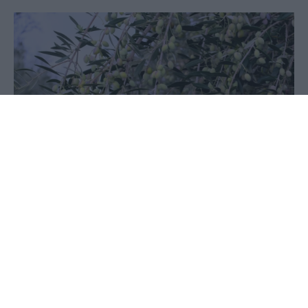
07 Ιουλίου 2025 - 10:32
PellaNews Team
Κείμενο: Γεώργιος Σαρρής
Σε νέα φάση φαίνεται να περνάει η μεγάλη έρευνα
για τις παράνομες αγροτικές επιδοτήσεις στη
χώρα μας, καθώς μετά το σκάνδαλο του