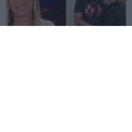
21 Ιουνίου 2020 - 12:54
PellaNews Team
Μιλώντας στη βρετανική
ιστοσελίδα newstimes.co.uk, η
34χρονη κοπέλα περιγράφει το
συμβάν λέγοντας πως έσπευσε
αμέσως στο κοντινό φαρμακείο για να
της δοθούν οι πρώτες βοήθειες και
πως το μόνο που αισθανόταν εκείνη