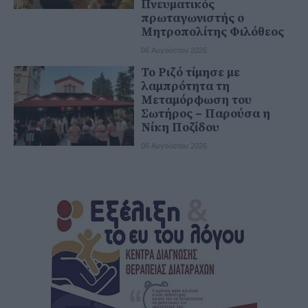
Πνευματικός
πρωταγωνιστής ο
Μητροπολίτης Φιλόθεος
06 Αυγούστου 2026
Το Ριζό τίμησε με
λαμπρότητα τη
Μεταμόρφωση του
Σωτήρος – Παρούσα η
Νίκη Ποζίδου
06 Αυγούστου 2026