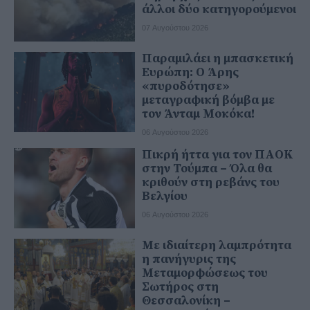
άλλοι δύο κατηγορούμενοι
07 Αυγούστου 2026
Παραμιλάει η μπασκετική
Ευρώπη: Ο Άρης
«πυροδότησε»
μεταγραφική βόμβα με
τον Άνταμ Μοκόκα!
06 Αυγούστου 2026
Πικρή ήττα για τον ΠΑΟΚ
στην Τούμπα – Όλα θα
κριθούν στη ρεβάνς του
Βελγίου
06 Αυγούστου 2026
Με ιδιαίτερη λαμπρότητα
η πανήγυρις της
Μεταμορφώσεως του
Σωτήρος στη
Θεσσαλονίκη –