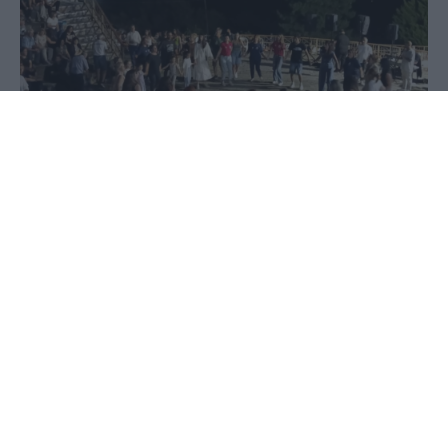
06 Ιουλίου 2026 - 07:59
Στέφανος Μίντζας
Με ιδιαίτερη επιτυχία πραγματοποιήθηκε η γιορτή
παράδοσης και πολιτισμού στο Θεοδωράκι
Πέλλας, στο πέτρινο θέατρο του χωριού,
συγκεντρώνοντας πλήθος επισκεπτών και
κατοίκων που τίμησαν με την παρουσία τους την
όμορφη αυτή πολιτιστική εκδήλωση.