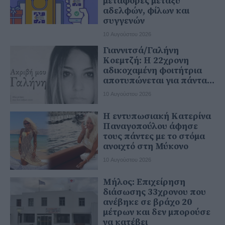
μεταφορές μεταξύ
αδελφών, φίλων και
συγγενών
10 Αυγούστου 2026
Γιαννιτσά/Γαλήνη
Κοεμτζή: Η 22χρονη
αδικοχαμένη φοιτήτρια
αποτυπώνεται για πάντα...
10 Αυγούστου 2026
Η εντυπωσιακή Κατερίνα
Παναγοπούλου άφησε
τους πάντες με το στόμα
ανοιχτό στη Μύκονο
10 Αυγούστου 2026
Μήλος: Επιχείρηση
διάσωσης 33χρονου που
ανέβηκε σε βράχο 20
μέτρων και δεν μπορούσε
να κατέβει