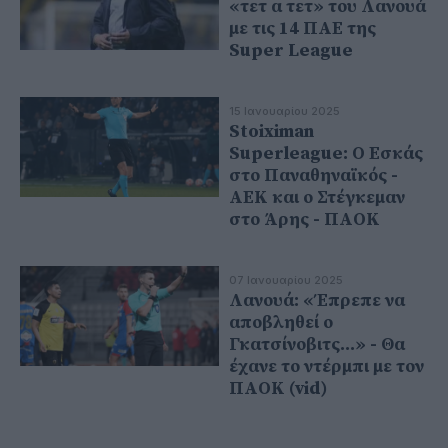
«τετ α τετ» του Λανουά
με τις 14 ΠΑΕ της
Super League
15 Ιανουαρίου 2025
Stoiximan
Superleague: Ο Εσκάς
στο Παναθηναϊκός -
ΑΕΚ και ο Στέγκεμαν
στο Άρης - ΠΑΟΚ
07 Ιανουαρίου 2025
Λανουά: «Έπρεπε να
αποβληθεί ο
Γκατσίνοβιτς...» - Θα
έχανε το ντέρμπι με τον
ΠΑΟΚ (vid)