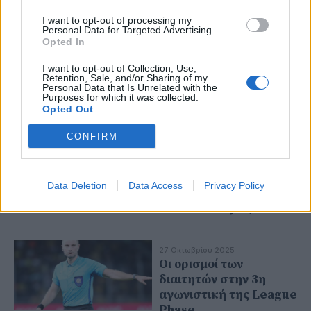
παιχνίδι με τη Μύκονο
I want to opt-out of processing my
Personal Data for Targeted Advertising.
Opted In
19 Δεκεμβρίου 2025
Επίσημο: Βγήκε από
I want to opt-out of Collection, Use,
την Elite κατηγορία ο
Retention, Sale, and/or Sharing of my
Personal Data that Is Unrelated with the
Σιδηρόπουλος
Purposes for which it was collected.
Opted Out
16 Δεκεμβρίου 2025
CONFIRM
Στοιχηματικό
σκάνδαλο στην
Τουρκία: Νέες ποινές
Data Deletion
Data Access
Privacy Policy
σε 224 ποδοσφαιριστές
και 24 διαιτητές
27 Οκτωβρίου 2025
Οι ορισμοί των
διαιτητών στην 3η
αγωνιστική της League
Phase