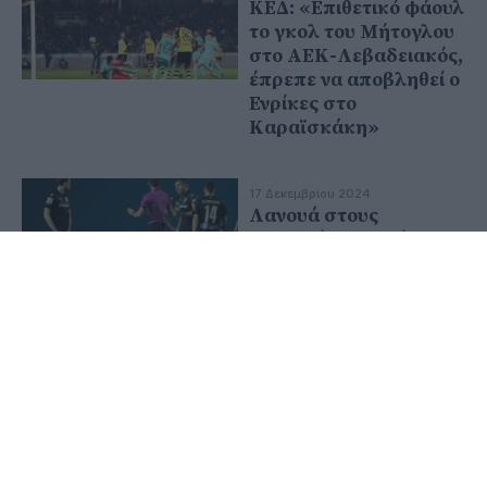
ΚΕΔ: «Επιθετικό φάουλ
το γκολ του Μήτογλου
στο ΑΕΚ-Λεβαδειακός,
έπρεπε να αποβληθεί ο
Ενρίκες στο
Καραϊσκάκη»
17 Δεκεμβρίου 2024
Λανουά στους
διαιτητές: «Το πέναλτι
του Παναιτωλικού στο
ματς με τον ΠΑΟΚ
ήταν… soft»
10 Δεκεμβρίου 2024
Λανουά σε διαιτητές:
«Επρεπε να αποβληθεί
ο Σιμάνσκι - Πέναλτι
του Μαξίμοβιτς αλλά