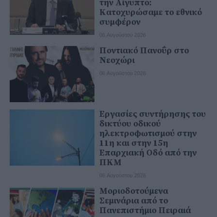
την Αίγυπτο:
Κατοχυρώσαμε το εθνικό
συμφέρον
06 Αυγούστου 2026
Ποντιακό Πανοΰρ στο
Νεοχώρι
06 Αυγούστου 2026
Εργασίες συντήρησης του
δικτύου οδικού
ηλεκτροφωτισμού στην
11η και στην 15η
Επαρχιακή Οδό από την
ΠΚΜ
06 Αυγούστου 2026
Μοριοδοτούμενα
Σεμινάρια από το
Πανεπιστήμιο Πειραιά