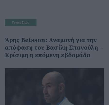
Γενικά Σπόρ
Άρης Betsson: Αναμονή για την
απόφαση του Βασίλη Σπανούλη –
Κρίσιμη η επόμενη εβδομάδα