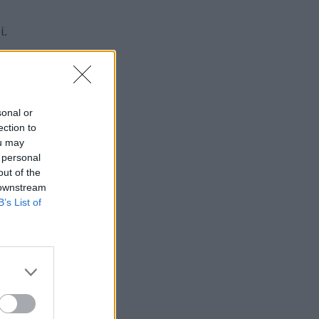
ί.
sonal or
ection to
ou may
 personal
out of the
λείο.
 downstream
B’s List of