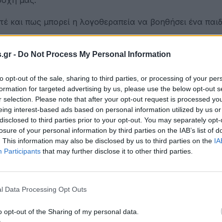
έ και πως μπορεί η λογοθεραπεία να βοηθήσει ένα παιδ
.gr -
Do Not Process My Personal Information
to opt-out of the sale, sharing to third parties, or processing of your per
formation for targeted advertising by us, please use the below opt-out s
r selection. Please note that after your opt-out request is processed y
eing interest-based ads based on personal information utilized by us or
disclosed to third parties prior to your opt-out. You may separately opt-
υσε τι μπορούμε να κάνουμε όταν το παιδί μας πάει σχο
losure of your personal information by third parties on the IAB’s list of
. This information may also be disclosed by us to third parties on the
IA
Participants
that may further disclose it to other third parties.
l Data Processing Opt Outs
o opt-out of the Sharing of my personal data.