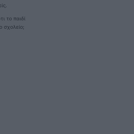
είς.
τι το παιδί
το σχολείο;