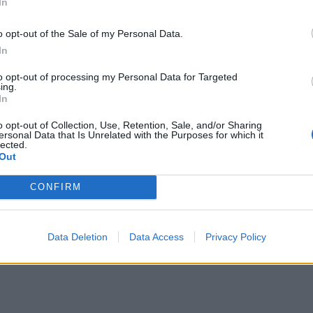
In
o opt-out of the Sale of my Personal Data.
το μεγάλο πρόβλημα των γονέων σήμερα, πως βάζουμε 
In
to opt-out of processing my Personal Data for Targeted
ing.
In
o opt-out of Collection, Use, Retention, Sale, and/or Sharing
ersonal Data that Is Unrelated with the Purposes for which it
lected.
Out
CONFIRM
Data Deletion
Data Access
Privacy Policy