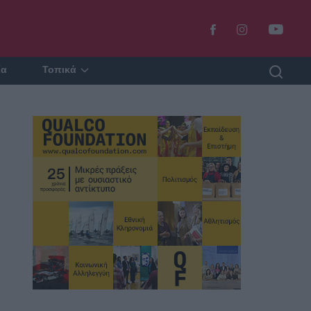
ία
Τοπικά