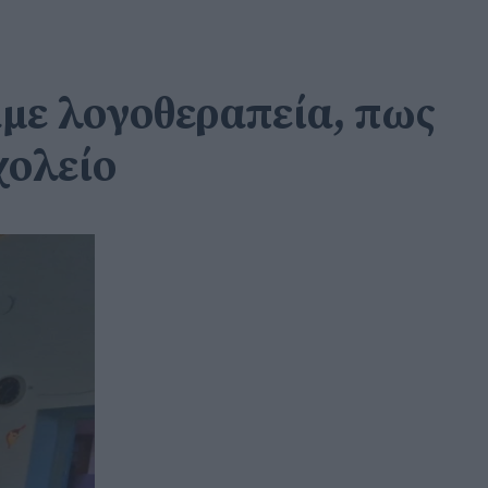
άμε λογοθεραπεία, πως
χολείο