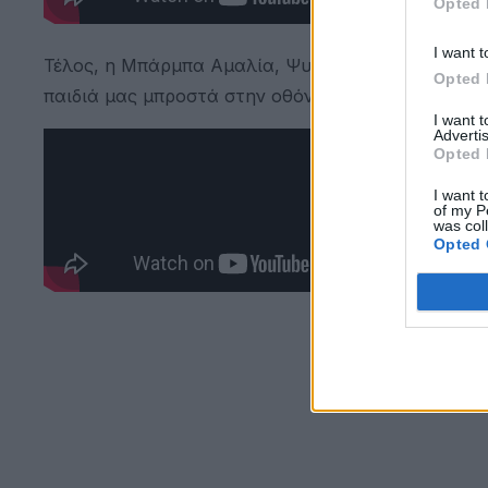
Opted 
I want t
Τέλος, η Μπάρμπα Αμαλία, Ψυχολόγος, ανέπτυξε 
Opted 
παιδιά μας μπροστά στην οθόνη.
I want 
Advertis
Opted 
I want t
of my P
was col
Opted 