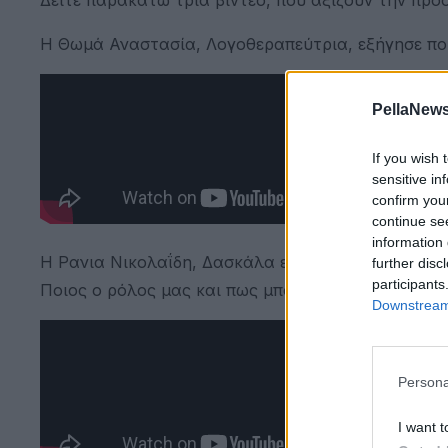
Η Θωμά Αναστασία, Λογοθεραπεύτρια, εξήγησε ποτ
PellaNews
If you wish 
sensitive in
confirm you
continue se
information 
Η Ρανια Νικολαΐδη, Δασκάλα ειδικής αγωγής, ανέλ
further disc
participants
Ποιος ο ρόλος μας και πως μπορώ να το βοηθήσω
Downstream 
Persona
I want t