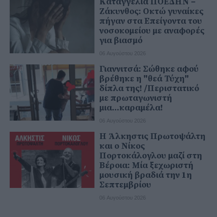
Καταγγελία ΠΟΕΔΗΝ –
Ζάκυνθος: Οκτώ γυναίκες
πήγαν στα Επείγοντα του
νοσοκομείου με αναφορές
για βιασμό
06 Αυγούστου 2026
Γιαννιτσά: Σώθηκε αφού
βρέθηκε η "θεά Τύχη"
δίπλα της! /Περιστατικό
με πρωταγωνιστή
μια...καραμέλα!
06 Αυγούστου 2026
Η Άλκηστις Πρωτοψάλτη
και ο Νίκος
Πορτοκάλογλου μαζί στη
Βέροια: Μία ξεχωριστή
μουσική βραδιά την 1η
Σεπτεμβρίου
06 Αυγούστου 2026