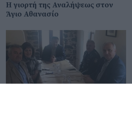
Η γιορτή της Αναλήψεως στον
Άγιο Αθανασίο
28 Μαΐου 2020 - 18:54
PellaNews Team
Με λαμπρότητα και παρουσία του Δημάρχου