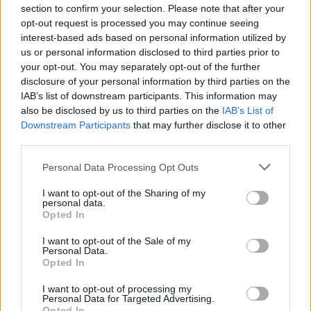
section to confirm your selection. Please note that after your
αναφέρουν ότι είχαν ακούσει κάποια πράγματα,
opt-out request is processed you may continue seeing
ότι είχαν αντιληφθεί ότι κάτι περίεργο συμβαίνει
interest-based ads based on personal information utilized by
χωρίς αυτό να μεταφερθεί σε κάποια αστυνομική
us or personal information disclosed to third parties prior to
your opt-out. You may separately opt-out of the further
αρχή», τόνισε η κ. Δημογλίδου και πρόσθεσε ότι η
disclosure of your personal information by third parties on the
39χρονη «είχε αναζητήσει βοήθεια όχι από
IAB’s list of downstream participants. This information may
αστυνομική αρχή αλλά από άλλου είδους αρχή
also be disclosed by us to third parties on the
IAB’s List of
Downstream Participants
that may further disclose it to other
και από οικεία πρόσωπα. Αυτό ξεκαθαρίζει σιγά
third parties.
σιγά με τις μαρτυρικές καταθέσεις που φτάνουν
Personal Data Processing Opt Outs
στην Αστυνομία».
I want to opt-out of the Sharing of my
personal data.
Opted In
I want to opt-out of the Sale of my
Personal Data.
iefimerida.gr
Opted In
I want to opt-out of processing my
Personal Data for Targeted Advertising.
Opted In