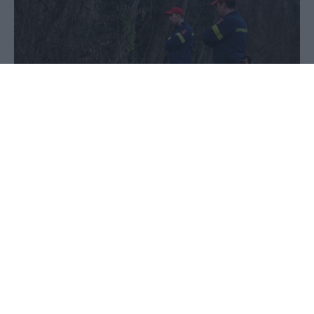
03 Ιουνίου 2026 - 10:33
PellaNews Team
Φωτογραφία αρχείου: SOOC
Κινητοποίηση των Αρχών καταγράφηκε το
απόγευμα της Τρίτης μετά από πτώση άνδρα στον
Όλυμπο.
Σύμφωνα με το larissanet.gr, ο άνδρας έκανε
αλεξίπτωτο πλαγιάς και υπό άγνωστες συνθήκες