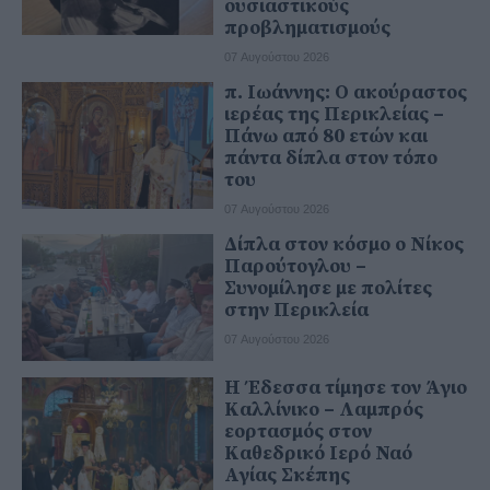
ουσιαστικούς
προβληματισμούς
07 Αυγούστου 2026
π. Ιωάννης: Ο ακούραστος
ιερέας της Περικλείας –
Πάνω από 80 ετών και
πάντα δίπλα στον τόπο
του
07 Αυγούστου 2026
Δίπλα στον κόσμο ο Νίκος
Παρούτογλου –
Συνομίλησε με πολίτες
στην Περικλεία
07 Αυγούστου 2026
Η Έδεσσα τίμησε τον Άγιο
Καλλίνικο – Λαμπρός
εορτασμός στον
Καθεδρικό Ιερό Ναό
Αγίας Σκέπης