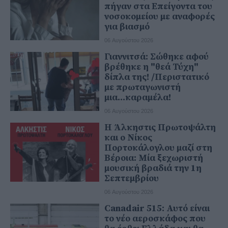
πήγαν στα Επείγοντα του
νοσοκομείου με αναφορές
για βιασμό
06 Αυγούστου 2026
Γιαννιτσά: Σώθηκε αφού
βρέθηκε η "θεά Τύχη"
δίπλα της! /Περιστατικό
με πρωταγωνιστή
μια...καραμέλα!
06 Αυγούστου 2026
Η Άλκηστις Πρωτοψάλτη
και ο Νίκος
Πορτοκάλογλου μαζί στη
Βέροια: Μία ξεχωριστή
μουσική βραδιά την 1η
Σεπτεμβρίου
06 Αυγούστου 2026
Canadair 515: Αυτό είναι
το νέο αεροσκάφος που