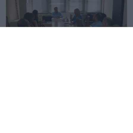
01 Ιουνίου 2020 - 15:53
PellaNews Team
Η βουλευτής Πέλλας του ΣΥΡΙΖΑ κ. Θεοδώρα
Τζάκρη συμμετείχε σήμερα (1η-6-2020) σε ευρεία
σύσκεψη που συγκάλεσε στο Διοικητήριο ο
Αντιπεριφερειάρχης Πέλλας κ. Ιορδάνης Τζαμτζής
για το Δικαστικό Μέγαρο της Έδεσσας, με την
απουσία 2 εκ των 3 βουλευτών της ΝΔ. Η κ.