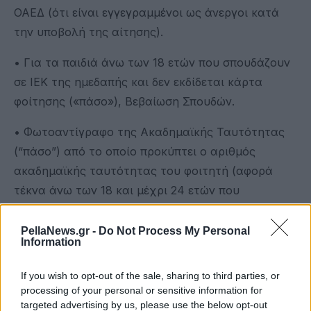
ΟΑΕΔ (ότι είναι εγγεγραμμένοι ως άνεργοι κατά
την υποβολή της αίτησης).
• Για τα παιδιά άνω των 18 ετών που σπουδάζουν
σε ΙΕΚ της ημεδαπής και δεν εκδίδεται κάρτα
φοίτησης («πάσο»), Βεβαίωση Σπουδών.
• Φωτοαντίγραφο της Ακαδημαϊκής Ταυτότητας
(“πάσο”) από το οποίο προκύπτει ο αριθμός
ακαδημαϊκής ταυτότητας του φοιτητή (αφορά
τέκνα άνω των 18 και μέχρι 24 ετών που
σπουδάζουν σε ΑΕΙ ή ΤΕΙ).
PellaNews.gr -
Do Not Process My Personal
• Φωτοαντίγραφο βιβλιαρίου τράπεζας από το
Information
οποίο να προκύπτει ο ΙΒΑΝ του τραπεζικού
If you wish to opt-out of the sale, sharing to third parties, or
λογαριασμού της τρίτεκνης ή πολύτεκνης
processing of your personal or sensitive information for
μητέρας, ανεξαρτήτως αν η τρίτεκνη ή πολύτεκνη
targeted advertising by us, please use the below opt-out