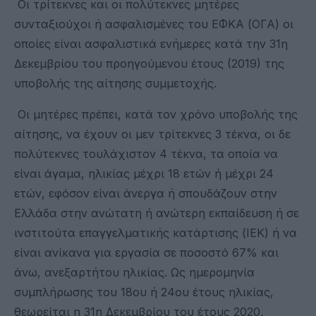
Οι τρίτεκνες και οι πολύτεκνες μητέρες
συνταξιούχοι ή ασφαλισμένες του ΕΦΚΑ (ΟΓΑ) οι
οποίες είναι ασφαλιστικά ενήμερες κατά την 31η
Δεκεμβρίου του προηγούμενου έτους (2019) της
υποβολής της αίτησης συμμετοχής.
Οι μητέρες πρέπει, κατά τον χρόνο υποβολής της
αίτησης, να έχουν οι μεν τρίτεκνες 3 τέκνα, οι δε
πολύτεκνες τουλάχιστον 4 τέκνα, τα οποία να
είναι άγαμα, ηλικίας μέχρι 18 ετών ή μέχρι 24
ετών, εφόσον είναι άνεργα ή σπουδάζουν στην
Ελλάδα στην ανώτατη ή ανώτερη εκπαίδευση ή σε
ινστιτούτα επαγγελματικής κατάρτισης (ΙΕΚ) ή να
είναι ανίκανα για εργασία σε ποσοστό 67% και
άνω, ανεξαρτήτου ηλικίας. Ως ημερομηνία
συμπλήρωσης του 18ου ή 24ου έτους ηλικίας,
θεωρείται η 31η Δεκεμβρίου του έτους 2020,