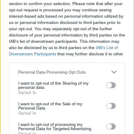
μητέρα είναι αποκλειστικός δικαιούχος ή
section to confirm your selection. Please note that after your
opt-out request is processed you may continue seeing
συνδικαιούχος του λογαριασμού.
interest-based ads based on personal information utilized by
us or personal information disclosed to third parties prior to
• Σε περίπτωση που τρίτο πρόσωπο προσέλθει για
your opt-out. You may separately opt-out of the further
την υποβολή αίτησης συμμετοχής, πρέπει
disclosure of your personal information by third parties on the
απαραίτητα να προσκομίσει όλα τα
IAB’s list of downstream participants. This information may
also be disclosed by us to third parties on the
IAB’s List of
δικαιολογητικά που αναφέρονται ανωτέρω, καθώς
Downstream Participants
that may further disclose it to other
και νόμιμη εξουσιοδότηση της αιτούσας. Τρίτο
third parties.
πρόσωπο θεωρείται και ο σύζυγος.
Personal Data Processing Opt Outs
Ο Προϊστάμενος των ΚΕΠ
I want to opt-out of the Sharing of my
personal data.
Θωμάς Κίτκας
Opted In
I want to opt-out of the Sale of my
Personal Data.
Opted In
I want to opt-out of processing my
Personal Data for Targeted Advertising.
Opted In