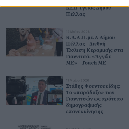
Καρωτίδων από το
ΚΕΠ Υγείας Δήμου
Πέλλας
12 Μαΐου 2026
Κ.Δ.Α.Π.με.Α Δήμου
Πέλλας - Διεθνή
Έκθεση Κεραμικής στα
Γιαννιτσά: «Άγγιξε
ΜΕ» - Touch ME
11 Μαΐου 2026
Στάθης Φουντουκίδης:
Το «παράδοξο» των
Γιαννιτσών ως πρότυπο
δημογραφικής
επανεκκίνησης
04 Μαΐου 2026