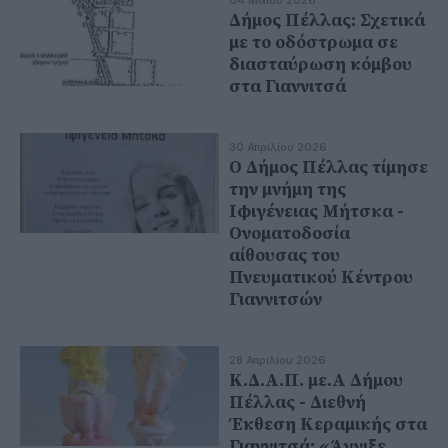
Δήμος Πέλλας: Σχετικά
με το οδόστρωμα σε
διασταύρωση κόμβου
στα Γιαννιτσά
30 Απριλίου 2026
Ο Δήμος Πέλλας τίμησε
την μνήμη της
Ιφιγένειας Μήτσκα -
Ονοματοδοσία
αίθουσας του
Πνευματικού Κέντρου
Γιαννιτσών
28 Απριλίου 2026
Κ.Δ.Α.Π. με.Α Δήμου
Πέλλας - Διεθνή
Έκθεση Κεραμικής στα
Γιαννιτσά: «Άγγιξε