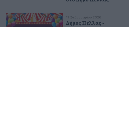
11 Φεβρουαρίου 2026
Δήμος Πέλλας -
Τσικνοπέμπτη στον
πεζόδρομο Γιαννιτσών
06 Φεβρουαρίου 2026
Εποικοδομητικές
επαφές του Δημάρχου
Πέλλας στην Αθήνα -
Συναντήσεις εργασίας
στο Υπ. Εσωτερικών
και στην Γεν.
Γραμματεία
Αθλητισμού
30 Ιανουαρίου 2026
Νέα παιδική χαρά στη