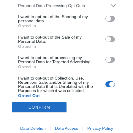
επιστρέφει στον τόπο
Personal Data Processing Opt Outs
του– Τιμητική βραδιά
για τον Σπύρο
I want to opt-out of the Sharing of my
Πετρουλάκη στα
personal data.
Opted In
Γιαννιτσά
I want to opt-out of the Sale of my
Personal Data.
13 Μαΐου 2026
Opted In
Δήμος Πέλλας-
Υποχρεωτική
I want to opt-out of processing my
Personal Data for Targeted Advertising.
ηλεκτρονική δήλωση
Opted In
αγροτεμαχίων για τη
διασφάλιση της
I want to opt-out of Collection, Use,
Retention, Sale, and/or Sharing of my
νόμιμης άρδευσης
Personal Data that Is Unrelated with the
Purposes for which it was collected.
Opted Out
13 Μαΐου 2026
CONFIRM
Πραγματοποιήθηκε με
επιτυχία δράση
δωρεάν προληπτικού
ελέγχου Triplex
Data Deletion
Data Access
Privacy Policy