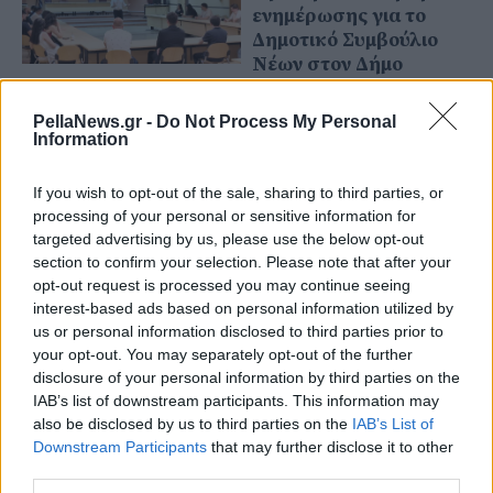
ενημέρωσης για το
Δημοτικό Συμβούλιο
Νέων στον Δήμο
Πέλλας
PellaNews.gr -
Do Not Process My Personal
Information
If you wish to opt-out of the sale, sharing to third parties, or
processing of your personal or sensitive information for
targeted advertising by us, please use the below opt-out
section to confirm your selection. Please note that after your
opt-out request is processed you may continue seeing
interest-based ads based on personal information utilized by
us or personal information disclosed to third parties prior to
your opt-out. You may separately opt-out of the further
disclosure of your personal information by third parties on the
IAB’s list of downstream participants. This information may
also be disclosed by us to third parties on the
IAB’s List of
Downstream Participants
that may further disclose it to other
14 Μαΐου 2026
third parties.
Ο «ΚΑΘΑΡΜΟΣ»