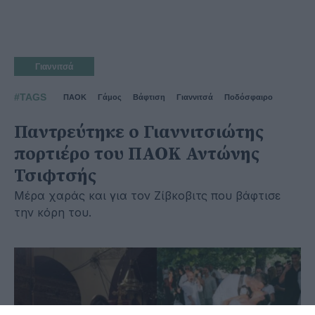
Γιαννιτσά
#TAGS
ΠΑΟΚ
Γάμος
Βάφτιση
Γιαννιτσά
Ποδόσφαιρο
Παντρεύτηκε ο Γιαννιτσιώτης
πορτιέρο του ΠΑΟΚ Αντώνης
Τσιφτσής
Μέρα χαράς και για τον Ζίβκοβιτς που βάφτισε
την κόρη του.