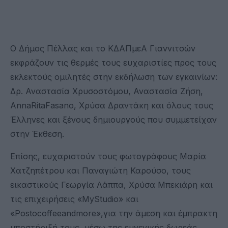
Ο Δήμος Πέλλας και το ΚΔΑΠμεΑ Γιαννιτσών
εκφράζουν τις θερμές τους ευχαριστίες προς τους
εκλεκτούς ομιλητές στην εκδήλωση των εγκαινίων:
Δρ. Αναστασία Χρυσοστόμου, Αναστασία Ζήση,
AnnaRitaFasano, Χρύσα Δραντάκη και όλους τους
Έλληνες και ξένους δημιουργούς που συμμετείχαν
στην Έκθεση.
Επίσης, ευχαριστούν τους φωτογράφους Μαρία
Χατζηπέτρου και Παναγιώτη Καρούσο, τους
εικαστικούς Γεωργία Λάππα, Χρύσα Μπεκιάρη και
τις επιχειρήσεις «MyStudio» και
«Postocoffeeandmore»,για την άμεση και έμπρακτη
υποστήριξή τους, μέσω της ευγενικής δωρεάς