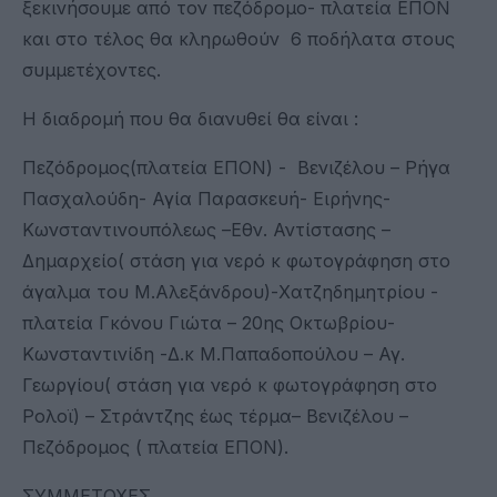
ξεκινήσουμε από τον πεζόδρομο- πλατεία ΕΠΟΝ
και στο τέλος θα κληρωθούν 6 ποδήλατα στους
συμμετέχοντες.
Η διαδρομή που θα διανυθεί θα είναι :
Πεζόδρομος(πλατεία ΕΠΟΝ) - Βενιζέλου – Ρήγα
Πασχαλούδη- Αγία Παρασκευή- Ειρήνης-
Κωνσταντινουπόλεως –Εθν. Αντίστασης –
Δημαρχείο( στάση για νερό κ φωτογράφηση στο
άγαλμα του Μ.Αλεξάνδρου)-Χατζηδημητρίου -
πλατεία Γκόνου Γιώτα – 20ης Οκτωβρίου-
Κωνσταντινίδη -Δ.κ Μ.Παπαδοπούλου – Αγ.
Γεωργίου( στάση για νερό κ φωτογράφηση στο
Ρολοϊ) – Στράντζης έως τέρμα– Βενιζέλου –
Πεζόδρομος ( πλατεία ΕΠΟΝ).
ΣΥΜΜΕΤΟΧΕΣ