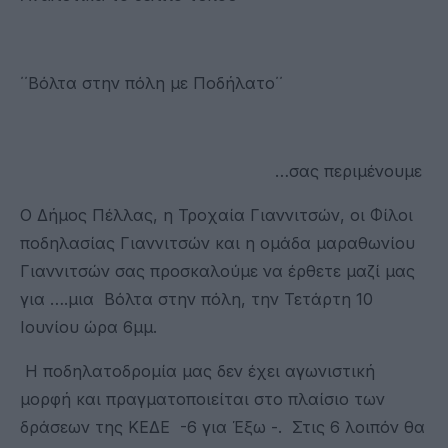
΄΄Βόλτα στην πόλη με Ποδήλατο΄΄
…σας περιμένουμε
O Δήμος Πέλλας, η Τροχαία Γιαννιτσών, οι Φίλοι
ποδηλασίας Γιαννιτσών και η ομάδα μαραθωνίου
Γιαννιτσών σας προσκαλούμε να έρθετε μαζί μας
για ….μια Βόλτα στην πόλη, την Τετάρτη 10
Ιουνίου ώρα 6μμ.
Η ποδηλατοδρομία μας δεν έχει αγωνιστική
μορφή και πραγματοποιείται στο πλαίσιο των
δράσεων της ΚΕΔΕ -6 για Έξω -. Στις 6 λοιπόν θα