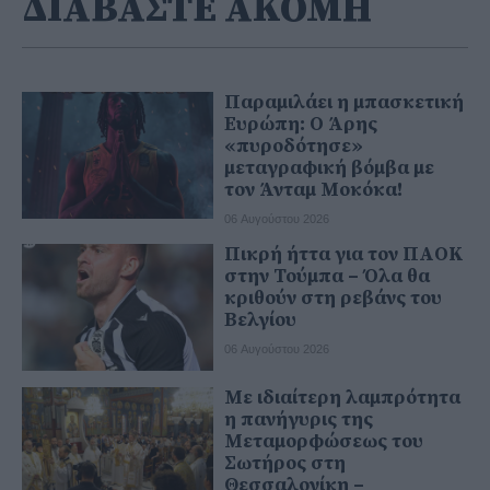
ΔΙΑΒΑΣΤΕ ΑΚΟΜΗ
Παραμιλάει η μπασκετική
Ευρώπη: Ο Άρης
«πυροδότησε»
μεταγραφική βόμβα με
τον Άνταμ Μοκόκα!
06 Αυγούστου 2026
Πικρή ήττα για τον ΠΑΟΚ
στην Τούμπα – Όλα θα
κριθούν στη ρεβάνς του
Βελγίου
06 Αυγούστου 2026
Με ιδιαίτερη λαμπρότητα
η πανήγυρις της
Μεταμορφώσεως του
Σωτήρος στη
Θεσσαλονίκη –