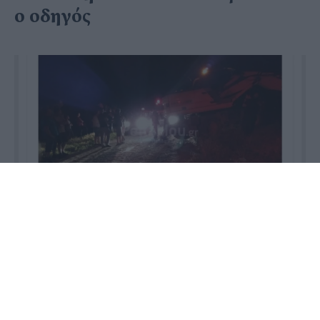
ο οδηγός
09 Ιουνίου 2020 - 00:06
PellaNews Team
Σε εξέλιξη βρίσκεται η προσπάθεια εντοπισμού
ενός 45χρονου κάτοικου Εσωβάλτων Πέλλας, που