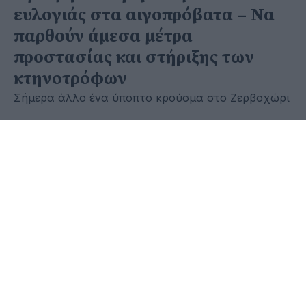
ευλογιάς στα αιγοπρόβατα – Να
παρθούν άμεσα μέτρα
προστασίας και στήριξης των
κτηνοτρόφων
Σήμερα άλλο ένα ύποπτο κρούσμα στο Ζερβοχώρι
13 Οκτωβρίου 2025 - 16:25