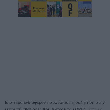
Ιδιαίτερο ενδιαφέρον παρουσίασε η συζήτηση στην
εκπομπή «Καθαρές Κουβέντες» του OPEN, όπου ο