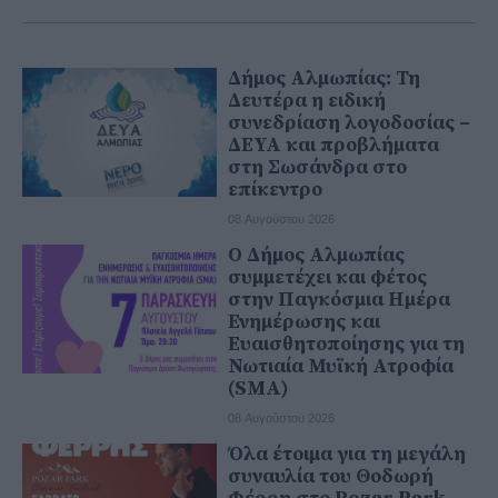
Δήμος Αλμωπίας: Τη
Δευτέρα η ειδική
συνεδρίαση λογοδοσίας –
ΔΕΥΑ και προβλήματα
στη Σωσάνδρα στο
επίκεντρο
08 Αυγούστου 2026
Ο Δήμος Αλμωπίας
συμμετέχει και φέτος
στην Παγκόσμια Ημέρα
Ενημέρωσης και
Ευαισθητοποίησης για τη
Νωτιαία Μυϊκή Ατροφία
(SMA)
08 Αυγούστου 2026
Όλα έτοιμα για τη μεγάλη
συναυλία του Θοδωρή