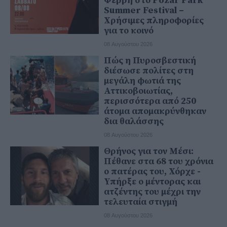
Φέρρη στο Pozar Park
Summer Festival –
Χρήσιμες πληροφορίες
για το κοινό
08 Αυγούστου 2026
Πώς η Πυροσβεστική
διέσωσε πολίτες στη
μεγάλη φωτιά της
Αττικοβοιωτίας,
περισσότερα από 250
άτομα απομακρύνθηκαν
δια θαλάσσης
08 Αυγούστου 2026
Θρήνος για τον Μέσι:
Πέθανε στα 68 του χρόνια
ο πατέρας του, Χόρχε -
Υπήρξε ο μέντορας και
ατζέντης του μέχρι την
τελευταία στιγμή
08 Αυγούστου 2026