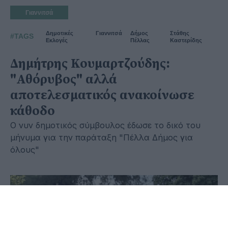
Γιαννιτσά
Δημοτικές
Γιαννιτσά
Δήμος
Στάθης
#TAGS
Εκλογές
Πέλλας
Καστερίδης
Δημήτρης Κουμαρτζούδης:
"Αθόρυβος" αλλά
αποτελεσματικός ανακοίνωσε
κάθοδο
Ο νυν δημοτικός σύμβουλος έδωσε το δικό του
μήνυμα για την παράταξη "Πέλλα Δήμος για
όλους"