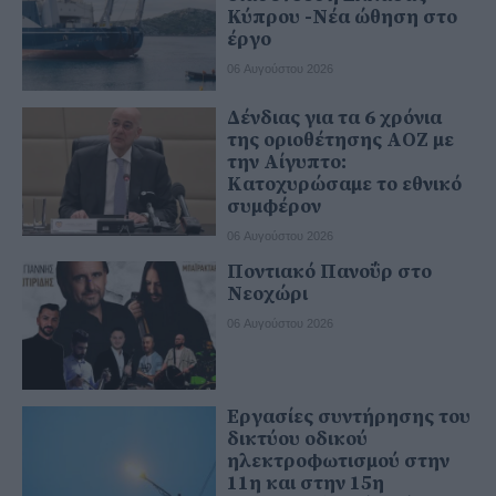
Κύπρου -Νέα ώθηση στο
έργο
06 Αυγούστου 2026
Δένδιας για τα 6 χρόνια
της οριοθέτησης ΑΟΖ με
την Αίγυπτο:
Κατοχυρώσαμε το εθνικό
συμφέρον
06 Αυγούστου 2026
Ποντιακό Πανοΰρ στο
Νεοχώρι
06 Αυγούστου 2026
Εργασίες συντήρησης του
δικτύου οδικού
ηλεκτροφωτισμού στην
11η και στην 15η