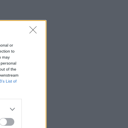
sonal or
ection to
ou may
 personal
out of the
 downstream
B’s List of