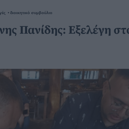
γές
διοικητικό συμβούλιο
ννης Πανίδης: Εξελέγη σ