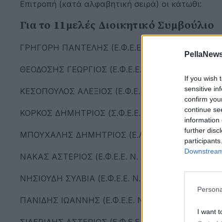
Επιτροπή (κατά αλφαβητική σειρά) οι κάτωθι:
Για το 11μελές Διοικητικό Συμβούλιο
ΓΡΗΓΟΡΗ ΠΑΝΤΕΛΗΣ (Ε.Φ.Ε.Ε. ΞΑΝΘΗΣ)
PellaNews
ΘΕΟΔΟΣΗΣ ΓΕΩΡΓΙΟΣ (Ε.Φ.Ε.Ε. ΑΡΤΑΣ - ΦΙΛΙΠΠΙΑ
If you wish 
sensitive in
ΚΕΣΟΠΟΥΛΟΣ ΑΛΕΞΙΟΣ (Ε.Φ.Ε.Ε. ΘΕΣΣΑΛΟΝΙΚΗΣ)
confirm you
continue se
ΚΟΡΚΟΣ ΔΗΜΗΤΡΙΟΣ (Σ.Φ.Ε.Ε. Ν. ΦΘΙΩΤΙΔΑΣ & Ε
information 
further disc
ΜΠΟΥΧΑΛΗΣ ΔΗΜΗΤΡΙΟΣ (Ε.Λ.Φ.Ε.Ε. ΜΕΣΣΗΝΙΑΣ
participants
Downstream 
ΝΑΚΑΣ ΑΣΤΕΡΙΟΣ (Ε.Φ.Ε.Ε. Ν. ΛΑΡΙΣΑΣ)
ΝΗΣΙΟΥΔΗ ΣΥΛΒΙΑ (Ε.Φ.Ε.Ε. Ν. ΣΕΡΡΩΝ)
Persona
ΠΑΝΙΔΗΣ ΙΩΑΝΝΗΣ (Ε.Φ.Ε.Ε. Ν. ΠΕΛΛΑΣ)
I want t
ΣΙΔΕΡΙΔΗΣ ΑΣΤΕΡΙΟΣ (Ε.Φ.Ε.Ε. Ν. ΠΙΕΡΙΑΣ)