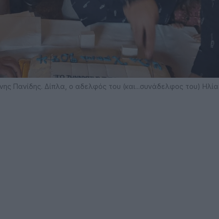
ννης Πανίδης. Δίπλα, ο αδελφός του (και...συνάδελφος του) Ηλία