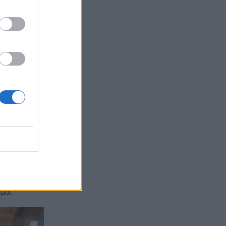
ροτεχνικός
ώμα.