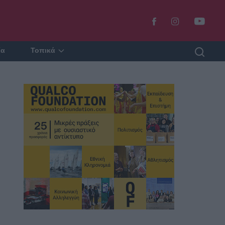
ία
Τοπικά