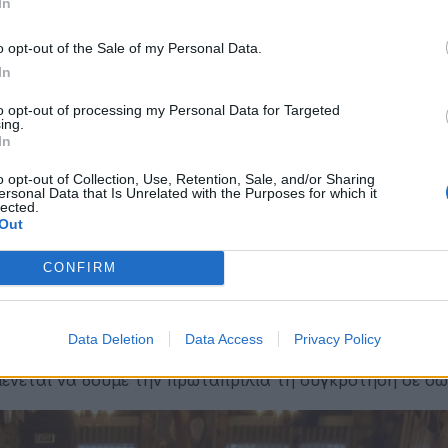
In
o opt-out of the Sale of my Personal Data.
In
Υ)
to opt-out of processing my Personal Data for Targeted
ing.
In
o opt-out of Collection, Use, Retention, Sale, and/or Sharing
ersonal Data that Is Unrelated with the Purposes for which it
lected.
Out
CONFIRM
υλίου έχει προγραμματιστεί για την Τρίτη 1 Απριλίου.
Data Deletion
Data Access
Privacy Policy
ς της ΠΟΦΕΕ, που κατάφερε να εκλεγεί, και είναι ο φο
αμένεται να δούμε την πρωταπριλιά τη συγκρότηση σε σ