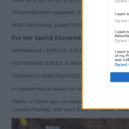
Opted 
ΤΡΙΑΝΤΑΦΥΛΛΟΥ ΙΩΑΝΝΗΣ (Ε.Φ.Ε.Ε. ΑΤΤΙΚΗΣ)
I want t
Opted 
ΧΡΙΣΤΟΦΟΡΑΚΗΣ ΔΗΜΗΤΡΙΟΣ (Ε.Φ.Ε.Ε. ΗΡΑΚΛΕΙΟ
I want 
Advertis
Για την 3μελή Ελεγκτική Επιτροπή
Opted 
ΚΟΡΟΜΗΛΑΣ ΓΕΩΡΓΙΟΣ (Ε.Φ.Ε.Ε. ΛΕΣΒΟΥ)
I want t
of my P
was col
ΠΙΣΤΙΚΟΥΔΗΣ (Ε.Φ.Ε.Ε. Ν. ΚΙΛΚΙΣ)
Opted 
ΤΣΙΑΝΑΚΑΣ ΚΩΝΣΤΑΝΤΙΝΟΣ (Σ.Λ.Φ. ΧΑΛΚΙΔΙΚΗΣ)
Η συγκρότηση σε σώμα του νέου Διοικητικού Συμβο
Πλέον, η Πέλλα έχει τον εκπρόσωπο της στο 11μελέ
Γιάννης Πανίδης, από την Ε.Φ.Ε.Ε. Ν. Πέλλας. Αν