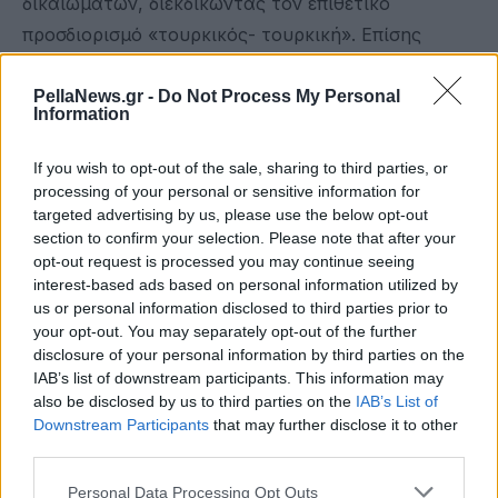
δικαιωμάτων, διεκδικώντας τον επιθετικό
προσδιορισμό «τουρκικός- τουρκική». Επίσης
φαίνεται ότι το τελευταίο διάστημα αυτή η
πολιτική, έχει βρει συμμάχους (και
PellaNews.gr -
Do Not Process My Personal
Information
προεκλογικούς….) και στα Σκόπια και στην
Αλβανία, αφού οι «μειονότητες» που σύμφωνα με
If you wish to opt-out of the sale, sharing to third parties, or
τις δύο γειτονικές χώρες που υπάρχουν στη
processing of your personal or sensitive information for
targeted advertising by us, please use the below opt-out
περιοχή και γενικότερα στην Ελλάδα,
section to confirm your selection. Please note that after your
συνεργάζονται με τους «Τούρκους» της Θράκης σε
opt-out request is processed you may continue seeing
ένα φόρουμ με σκοπό την καταδίκη της Ελλάδας.
interest-based ads based on personal information utilized by
us or personal information disclosed to third parties prior to
Είναι γεγονός ότι η Θράκη έχει στρατηγική αξία
your opt-out. You may separately opt-out of the further
disclosure of your personal information by third parties on the
για την Τουρκία, μόνο που ο αναβαθμισμένος
IAB’s list of downstream participants. This information may
ρόλος της Θράκης στην περιοχή των Βαλκανίων
also be disclosed by us to third parties on the
IAB’s List of
και του Εύξεινου Πόντου, δεν συμπίπτει με τα
Downstream Participants
that may further disclose it to other
third parties.
συμφέροντα της Τουρκίας. Έτσι η γειτονική χώρα
θέλει να ελέγχει μέσω των μηχανισμών της, αλλά
Personal Data Processing Opt Outs