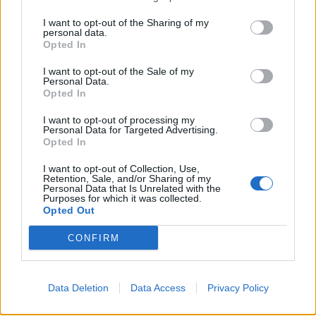
και προφανώς και τις εξελίξεις στο χώρο της
I want to opt-out of the Sharing of my
Θράκης με οποιοδήποτε τρόπο.
personal data.
Opted In
Και όλα τα παραπάνω και ενώ οι εξελίξεις στο
I want to opt-out of the Sale of my
Personal Data.
εσωτερικό μέτωπο γεμίζουν με ανασφάλεια την
Opted In
Τουρκία, η οποία αναζητά άλλα πεδία εκτόνωσης
I want to opt-out of processing my
του εθνικισμού και της συνεχούς πίεσης προς την
Personal Data for Targeted Advertising.
Ελλάδα. Η Θράκη είναι ένα από αυτά τα πεδία και
Opted In
μένει να φανεί εάν η Τουρκία θέλει να παρέμβει
I want to opt-out of Collection, Use,
Retention, Sale, and/or Sharing of my
πιο αποφασιστικά για να επιβεβαιώσει την
Personal Data that Is Unrelated with the
Purposes for which it was collected.
παρουσία της στην περιοχή και με άλλους
Opted Out
τρόπους, τη στιγμή που οι συμπατριώτες μας
CONFIRM
Πομάκοι αντέδρασαν στην τουρκική παρουσία και
στο ζήτημα των παράνομων μουφτήδων,
φωνάζοντας στο δικαστικό μέγαρο της Ξάνθης,
Data Deletion
Data Access
Privacy Policy
«έξω οι Τούρκοι» και «Ελλάς- Ελλάς»!