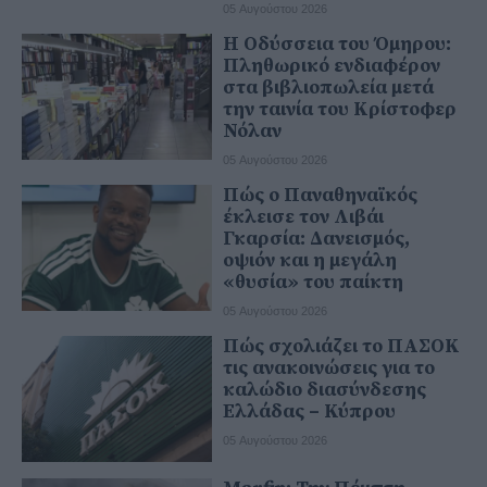
05 Αυγούστου 2026
Η Οδύσσεια του Όμηρου:
Πληθωρικό ενδιαφέρον
στα βιβλιοπωλεία μετά
την ταινία του Κρίστοφερ
Νόλαν
05 Αυγούστου 2026
Πώς ο Παναθηναϊκός
έκλεισε τον Λιβάι
Γκαρσία: Δανεισμός,
οψιόν και η μεγάλη
«θυσία» του παίκτη
05 Αυγούστου 2026
Πώς σχολιάζει το ΠΑΣΟΚ
τις ανακοινώσεις για το
καλώδιο διασύνδεσης
Ελλάδας – Κύπρου
05 Αυγούστου 2026