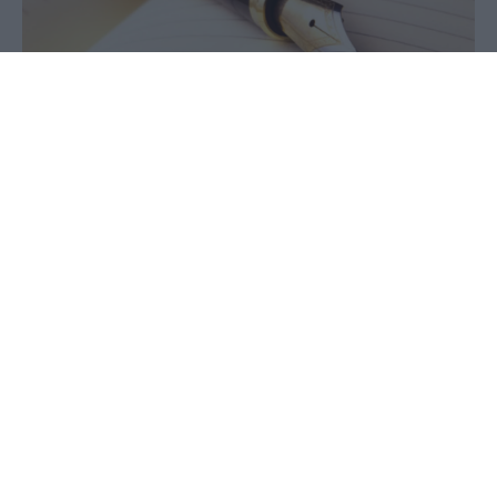
06 Ιουλίου 2026 - 08:33
Γιώργος Πιπερόπουλος
Πυρκαγιές: Λείπουν πρόληψη και τιμωρίες!...
Γράφει ο Γιώργος Πιπερόπουλος
Μπήκαμε στον μήνα Ιούλιο και μας τύλιξαν πάλι
καταστροφικές πυρκαγιές. Ως Πανεπιστημιακός
δάσκαλος, ως πατέρας και Έλληνας ξεκινώ
θυμίζοντάς σας, ενώ κάνω νοερή υπόκλιση στις
μνήμες τους, τους 4 ηρωικούς πιλότους των
Canadair που θυσιάσθηκαν στην ώρα του
καθήκοντος οι πρώτοι 2 στα Στείρα Ευβοίας 23