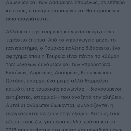
Αρμενίων και των Ασσυρίων. Επομένως, σε επίπεδο
κράτους, η άρνηση παραμένει και θα παραμείνει
αδιαπραγμάτευτη.
Αλλά και στην τουρκική κοινωνία υπάρχει ένα
τεράστιο ζήτημα. Από το νηπιαγωγείο μέχρι το
πανεπιστήμιο, ο Τούρκος πολίτης διδάσκεται ένα
αφήγημα όπου η Τουρκία είναι πάντα το «θύμα»
των μεγάλων δυνάμεων και των «προδοτών»
Ελλήνων, Αρμενίων, Ασσυρίων, Κούρδων κλπ.
Ωστόσο, υπάρχει ένα μικρό αλλά θαρραλέο
κομμάτι της τουρκικής κοινωνίας —διανοούμενοι,
ακτιβιστές, ιστορικοί— που αναζητά την αλήθεια.
Αυτοί οι άνθρωποι διώκονται, φυλακίζονται ή
αναγκάζονται να ζουν στην εξορία. Αυτούς τους
έζησα, τους ζω, για πάρα πολλά χρόνια και το
2016 συμμετείχαμε στο πρώτο και μοναδικό μέχρι