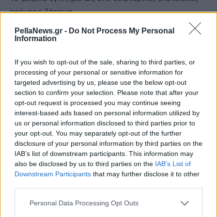
εφήμερο ζήτημα.
Υπάρχει, κατά τη γνώμη σας, μια
PellaNews.gr -
Do Not Process My Personal
Information
άτυπη “ιεράρχηση” γενοκτονιών στη
διεθνή σκηνή και πώς επηρεάζει αυτή
If you wish to opt-out of the sale, sharing to third parties, or
την περίπτωση;
processing of your personal or sensitive information for
targeted advertising by us, please use the below opt-out
section to confirm your selection. Please note that after your
Πράγματι στη διεθνή σκηνή επικρατεί μια άτυπη
opt-out request is processed you may continue seeing
«ιεράρχηση» των εγκλημάτων κατά της
interest-based ads based on personal information utilized by
ανθρωπότητας, η οποία δεν βασίζεται στον
us or personal information disclosed to third parties prior to
your opt-out. You may separately opt-out of the further
αριθμό των θυμάτων ή στην τραγωδία, αλλά στον
disclosure of your personal information by third parties on the
κυνισμό, στον ψυχρό ρεαλισμό, στην πολιτική και
IAB’s list of downstream participants. This information may
οικονομική ισχύ που εξοντώνει τη μνήμη.
also be disclosed by us to third parties on the
IAB’s List of
Downstream Participants
that may further disclose it to other
Αυτή η ιεράρχηση επηρεάζει την ανάδειξη της
third parties.
Γενοκτονίας των Ελλήνων, η οποία υποβαθμίζεται
Personal Data Processing Opt Outs
ως «τοπική σύγκρουση» ή «εθνοκάθαρση», ή