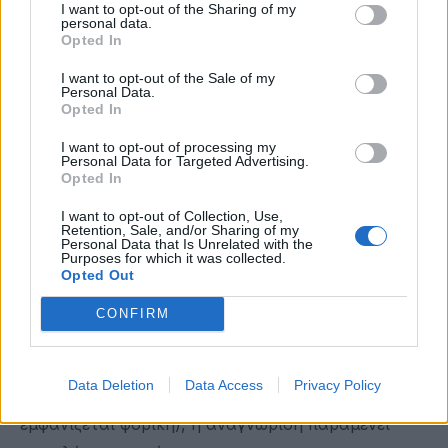
I want to opt-out of the Sharing of my
απλώς «πολεμικά γεγονότα». Η Γενοκτονία των
personal data.
Opted In
Ελλήνων συχνά τοποθετείται σε μια «δεύτερη
κατηγορία», επειδή η Τουρκία –σε αντίθεση με τη
I want to opt-out of the Sale of my
Personal Data.
μεταπολεμική Γερμανία– δεν ηττήθηκε (ηθικά) και
Opted In
δεν απολογήθηκε ποτέ.
I want to opt-out of processing my
Personal Data for Targeted Advertising.
Η ιεράρχηση καθορίζεται επίσης από το ποιος
Opted In
είναι ο θύτης και ποιος το θύμα στο σήμερα. Αν ο
I want to opt-out of Collection, Use,
θύτης είναι ένας στρατηγικός σύμμαχος της
Retention, Sale, and/or Sharing of my
Personal Data that Is Unrelated with the
Δύσης (όπως η Τουρκία), η Γενοκτονία
Purposes for which it was collected.
Opted Out
«υποβαθμίζεται» στην ιεραρχία για να μην
διαταραχθούν οι «ισορροπίες». Αν το θύμα δεν
CONFIRM
έχει ένα ισχυρό, εάν δεν υπάρχει ένα κράτος να
υπερασπιστεί το ζήτημα με συνέπεια (όπως
Data Deletion
Data Access
Privacy Policy
δυστυχώς συμβαίνει συχνά με την Ελλάδα που
εμφανίζεται φοβική), η αναγνώριση παραμένει