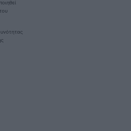
ποιηθεί
του
θυνότητας
ής