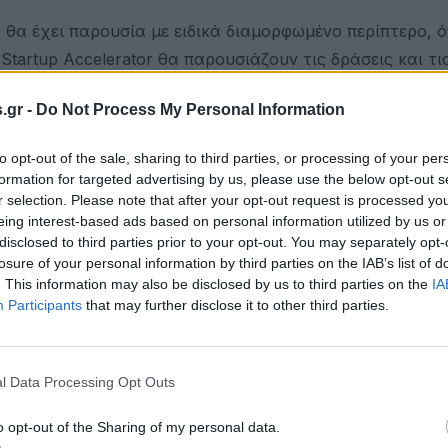
ς θα έχει παρουσία με ειδικά διαμορφωμένο περίπτερο, 
Startup Accelerator θα παρουσιάζουν τις δράσεις και τι
ους επισκέπτες τη δυνατότητα ενημέρωσης και δικτύωσ
.gr -
Do Not Process My Personal Information
ζα.
or
, η Πειραιώς υλοποιεί ένα ολοκληρωμένο πλαίσιο υπο
to opt-out of the sale, sharing to third parties, or processing of your per
formation for targeted advertising by us, please use the below opt-out s
βαση σε mentoring, εκπαίδευση, δικτύωση και εργαλεία
r selection. Please note that after your opt-out request is processed y
ίνει ιδιαίτερη έμφαση στην ενίσχυση της περιφερειακής
eing interest-based ads based on personal information utilized by us or
ερευνητικής κοινότητας με την αγορά, με δράσεις σε πό
disclosed to third parties prior to your opt-out. You may separately opt-
losure of your personal information by third parties on the IAB’s list of
α, η Ξάνθη, η Κομοτηνή και η Αλεξανδρούπολη.
. This information may also be disclosed by us to third parties on the
IA
Participants
that may further disclose it to other third parties.
ικότερες διοργανώσεις καινοτομίας στην Ελλάδα,
ς εταιρείες και φορείς από την Ελλάδα και το εξωτερικό
 συνδημιουργού των Google Maps, και εστιάζει στις νέ
l Data Processing Opt Outs
ρονες τάσεις της παγκόσμιας καινοτομίας.
o opt-out of the Sharing of my personal data.