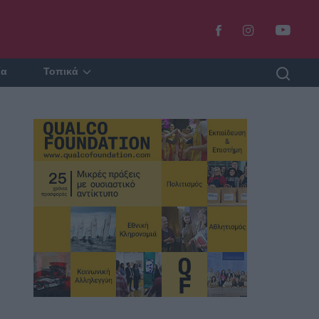
ία
Τοπικά