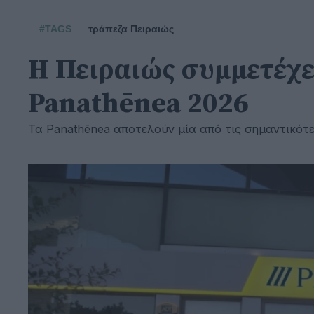
#TAGS
τράπεζα Πειραιώς
Η Πειραιώς συμμετέχε
Panathēnea 2026
Τα Panathēnea αποτελούν μία από τις σημαντικότ