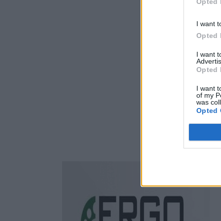
Opted 
I want t
Opted 
I want 
Advertis
Opted 
I want t
of my P
was col
Opted 