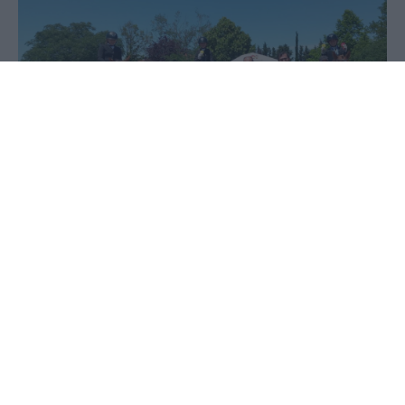
03 Ιουνίου 2026 - 08:50
PellaNews Team
5ος και 6ος Αγώνας Ιππικής Δεξιοτεχνίας στο
‘’Ράντσο’’ με τη στήριξη του Δήμου Κιλκίς
Όλα όσα πρεσβεύει η ιππική δεξιοτεχνία, η
απόλυτη συνεργασία αναβάτη – αλόγου,
η ισορροπία, ο βηματισμός και η ακρίβεια κίνησης,
αναδείχθηκαν στον 5ο και 6ο Αγώνα Ιππικής