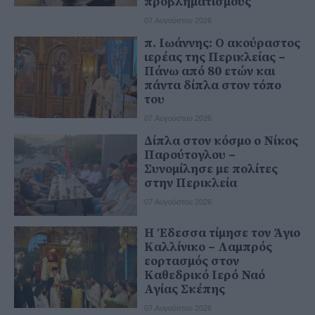
προβληματισμούς
07 Αυγούστου 2026
π. Ιωάννης: Ο ακούραστος
ιερέας της Περικλείας –
Πάνω από 80 ετών και
πάντα δίπλα στον τόπο
του
07 Αυγούστου 2026
Δίπλα στον κόσμο ο Νίκος
Παρούτογλου –
Συνομίλησε με πολίτες
στην Περικλεία
07 Αυγούστου 2026
Η Έδεσσα τίμησε τον Άγιο
Καλλίνικο – Λαμπρός
εορτασμός στον
Καθεδρικό Ιερό Ναό
Αγίας Σκέπης
07 Αυγούστου 2026