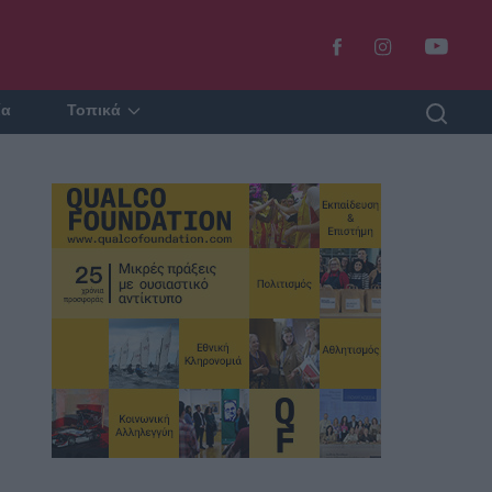
ία
Τοπικά