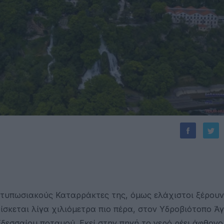
εντυπωσιακούς Καταρράκτες της, όμως ελάχιστοι ξέρου
σκεται λίγα χιλιόμετρα πιο πέρα, στον Υδροβιότοπο Άγ
δεσσαίου ποταμού. Εκεί στην πηγή το νερό ρέει άφθονο