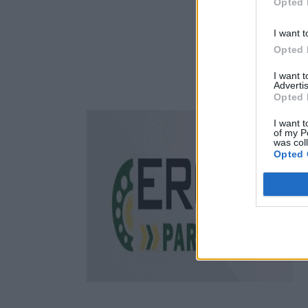
Opted 
I want t
Opted 
I want 
Advertis
Opted 
I want t
of my P
was col
Opted 