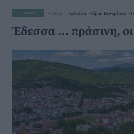
#TAGS
Έδεσσα
Λίμνη Βεγορίτιδα
Π
Έδεσσα
Έδεσσα … πράσινη, ο