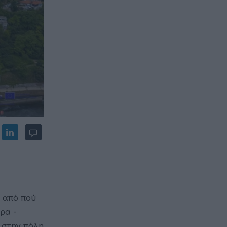
ν από πού
ρα -
 στην πόλη