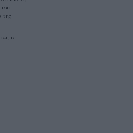
 του
ά της
τας το