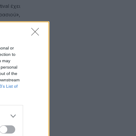
val έχει
ρασιού»,
 δεν
 απόλυτο,
ισμός που
sonal or
ρα
ection to
ou may
 personal
out of the
 downstream
B’s List of