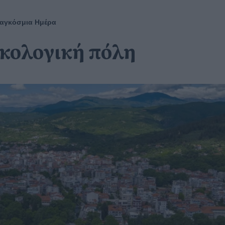
αγκόσμια Ημέρα
ικολογική πόλη