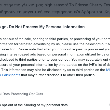
την πιο γλυκιά μας high season! Το Edessa Cherry Festi
ουθήσουν τη μαγευτική eco-περιήγηση «Οι Δρόμοι του Κε
όλυτα γευστική εμπειρία του τόπου μας. Προσφορά που
d στη μισή τιμή! Η έξυπνη κάρτα της πόλης γίνεται το
.gr -
Do Not Process My Personal Information
 υδροβιότοπο και τα αξιοθέατα της Έδεσσας. Κάθε προορ
to opt-out of the sale, sharing to third parties, or processing of your per
εριβάλλον και σας προτείνουμε αυτή την Παγκόσμια Ημέ
formation for targeted advertising by us, please use the below opt-out s
η πλευρά της ζωής.
r selection. Please note that after your opt-out request is processed y
eing interest-based ads based on personal information utilized by us or
disclosed to third parties prior to your opt-out. You may separately opt-
losure of your personal information by third parties on the IAB’s list of
. This information may also be disclosed by us to third parties on the
IA
Participants
that may further disclose it to other third parties.
l Data Processing Opt Outs
o opt-out of the Sharing of my personal data.