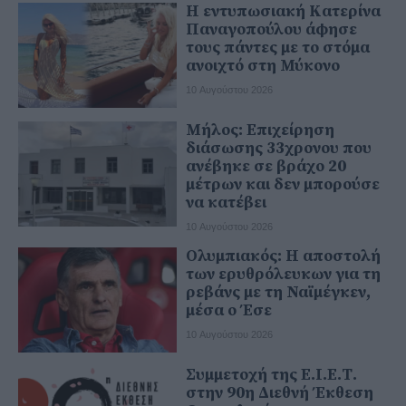
Η εντυπωσιακή Κατερίνα
Παναγοπούλου άφησε
τους πάντες με το στόμα
ανοιχτό στη Μύκονο
10 Αυγούστου 2026
Μήλος: Επιχείρηση
διάσωσης 33χρονου που
ανέβηκε σε βράχο 20
μέτρων και δεν μπορούσε
να κατέβει
10 Αυγούστου 2026
Ολυμπιακός: Η αποστολή
των ερυθρόλευκων για τη
ρεβάνς με τη Ναϊμέγκεν,
μέσα ο Έσε
10 Αυγούστου 2026
Συμμετοχή της Ε.Ι.Ε.Τ.
στην 90η Διεθνή Έκθεση