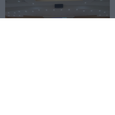
03 Ιουνίου 2020 - 18:03
PellaNews Team
Συνέχεια στη στήριξη του ερασιτεχνικού
αθλητισμού με επιπλέον έμμεσα μέτρα, πέραν της
απευθείας οικονομικής ενίσχυσης προς τα
σωματεία στην ολοκλήρωση της προεγγραφής
τους στο «Μητρώο Αθλητικών Σωματείων»