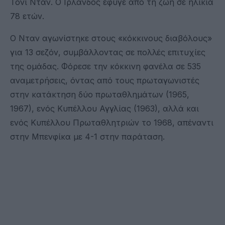
Τόνι Νταν. Ο Ιρλανδός έφυγε από τη ζωή σε ηλικία
78 ετών.
Ο Νταν αγωνίστηκε στους «κόκκινους διαβόλους»
για 13 σεζόν, συμβάλλοντας σε πολλές επιτυχίες
της ομάδας. Φόρεσε την κόκκινη φανέλα σε 535
αναμετρήσεις, όντας από τους πρωταγωνιστές
στην κατάκτηση δύο πρωταθλημάτων (1965,
1967), ενός Κυπέλλου Αγγλίας (1963), αλλά και
ενός Κυπέλλου Πρωταθλητριών το 1968, απέναντι
στην Μπενφίκα με 4-1 στην παράταση.