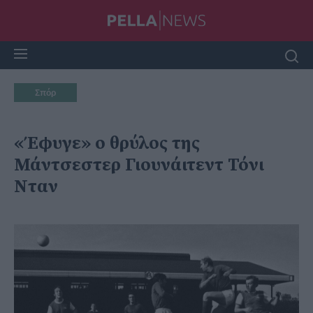
Σπόρ
«Έφυγε» ο θρύλος της
Μάντσεστερ Γιουνάιτεντ Τόνι
Νταν