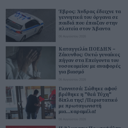
Έβρος: Άνδρας έδειχνε τα
γεννητικά του όργανα σε
παιδιά που έπαιζαν στην
πλατεία στον Άβαντα
06 Αυγούστου 2026
Καταγγελία ΠΟΕΔΗΝ –
Ζάκυνθος: Οκτώ γυναίκες
πήγαν στα Επείγοντα του
νοσοκομείου με αναφορές
για βιασμό
06 Αυγούστου 2026
Γιαννιτσά: Σώθηκε αφού
βρέθηκε η "θεά Τύχη"
δίπλα της! /Περιστατικό
με πρωταγωνιστή
μια...καραμέλα!
06 Αυγούστου 2026