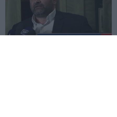
06 Ιουλίου 2020 - 19:54
PellaNews Team
Μια ραδιοφωνική συνέντευξη χείμαρρος του
Προέδρου της ΕΛΑΣΥΝ και ανεξάρτητου
Ευρωβουλευτή Γ. Λαγού στο Radio Metropolis. O Γ.
Λαγός μιλάει για τα εθνικά θέματα και τον
κίνδυνο ακρωτηριασμού της χώρας με την
συνενοχή της υποτακτικής ελληνόφωνης
κυβέρνησης. Στηλιτεύει την απραξία της