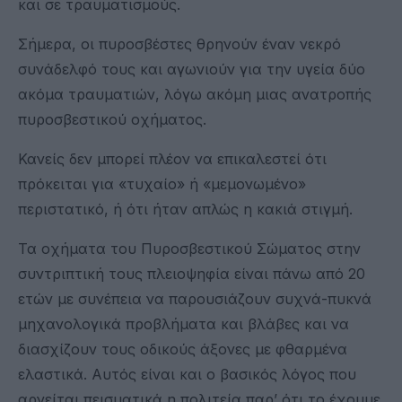
και σε τραυματισμούς.
Σήμερα, οι πυροσβέστες θρηνούν έναν νεκρό
συνάδελφό τους και αγωνιούν για την υγεία δύο
ακόμα τραυματιών, λόγω ακόμη μιας ανατροπής
πυροσβεστικού οχήματος.
Κανείς δεν μπορεί πλέον να επικαλεστεί ότι
πρόκειται για «τυχαίο» ή «μεμονωμένο»
περιστατικό, ή ότι ήταν απλώς η κακιά στιγμή.
Τα οχήματα του Πυροσβεστικού Σώματος στην
συντριπτική τους πλειοψηφία είναι πάνω από 20
ετών με συνέπεια να παρουσιάζουν συχνά-πυκνά
μηχανολογικά προβλήματα και βλάβες και να
διασχίζουν τους οδικούς άξονες με φθαρμένα
ελαστικά. Αυτός είναι και ο βασικός λόγος που
αρνείται πεισματικά η πολιτεία παρ’ ότι το έχουμε