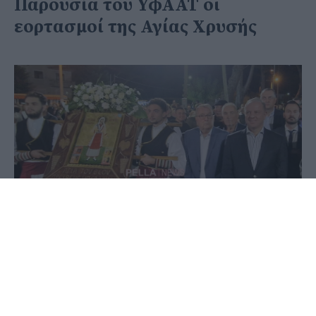
Παρουσία του ΥφΑΑΤ οι
εορτασμοί της Αγίας Χρυσής
13 Οκτωβρίου 2024 - 12:44
Στέφανος Μίντζας
Παρουσία του Υφυπουργού Αγροτικής Ανάπτυξης
Διονύση Σταμενίτη έγιναν οι εορτασμοί της Αγίας