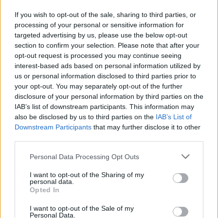
την άμεση λήψη όλων των απαραίτητων μέτρων
If you wish to opt-out of the sale, sharing to third parties, or
για την προστασία της υγείας και της σωματικής
processing of your personal or sensitive information for
targeted advertising by us, please use the below opt-out
μας ακεραιότητας και την εφαρμογή ανθρώπινων
section to confirm your selection. Please note that after your
συνθηκών εργασίας!
opt-out request is processed you may continue seeing
interest-based ads based on personal information utilized by
us or personal information disclosed to third parties prior to
your opt-out. You may separately opt-out of the further
disclosure of your personal information by third parties on the
IAB’s list of downstream participants. This information may
also be disclosed by us to third parties on the
IAB’s List of
Downstream Participants
that may further disclose it to other
third parties.
Personal Data Processing Opt Outs
I want to opt-out of the Sharing of my
personal data.
Opted In
I want to opt-out of the Sale of my
Personal Data.