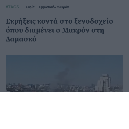
#TAGS
Συρία
Εμμανουέλ Μακρόν
Εκρήξεις κοντά στο ξενοδοχείο
όπου διαμένει ο Μακρόν στη
Δαμασκό
07 Ιουλίου 2026 - 10:50