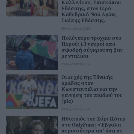
Καλλινίκου, Επισκόπου
Εδέσσης, στον Ιερό
Καθεδρικό Ναό Αγίας
Σκέπης Εδέσσης.
09 Αυγούστου 2026
Πολύνεκρο τροχαίο στο
Περού: 13 νεκροί από
σφοδρή σύγκρουση βαν
με νταλίκα
09 Αυγούστου 2026
Οι ευχές της Εθνικής
ομάδας στον
Κωνσταντέλια για την
γέννηση του παιδιού του
(pic)
09 Αυγούστου 2026
Ηθοποιός του Χάρι Πότερ
στο OnlyFans: «Έβγαλα
περισσότερα απ’ όσα σε