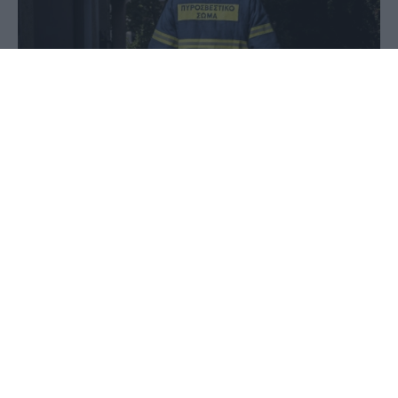
11 Ιουνίου 2020 - 09:43
PellaNews Team
Σε εξέλιξη βρίσκεται πυρκαγιά από το πρωί της
Πέμπτης στον περιφραγμένο χώρου του ΠΙΚΠΑ
Βούλας.
H φωτιά μέχρι στιγμής δεν απειλεί τις
εγκαταστάσεις και καίει χαμηλή βλάστηση και
ξερά χόρτα.
Στο σημείο έχουν φτάσει και επιχειρούν 30