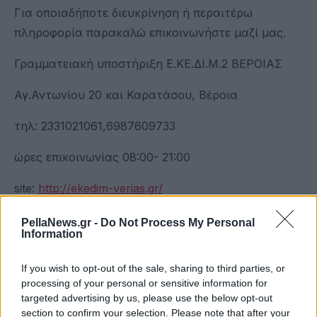
Για οποιαδήποτε διευκρίνηση ή περαιτέρω
πληροφορία παρακαλώ επικοινωνήστε μαζί μας.
Γραμματειακή υποστήριξη Ε.ΚΕ.ΔΙ.Μ.2 ΒΕΡΟΙΑΣ
Αγ.Αντωνίου 20 και Καρατάσου, Βέροια
τηλ: 2331021061,6987609733
ώρες επικοινωνίας 08:00- 21:00
site:
http://ekedim-verias.gr/
fb: ΕΚΕΔΙΜ Βέροιας
PellaNews.gr -
Do Not Process My Personal
Information
Email:
ekedimtheoxas@gmail.com
If you wish to opt-out of the sale, sharing to third parties, or
processing of your personal or sensitive information for
targeted advertising by us, please use the below opt-out
section to confirm your selection. Please note that after your