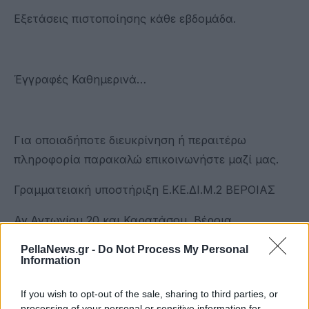
Εξετάσεις πιστοποίησης κάθε εβδομάδα.
Έγγραφές Καθημερινά…
Για οποιαδήποτε διευκρίνηση ή περαιτέρω
πληροφορία παρακαλώ επικοινωνήστε μαζί μας.
Γραμματειακή υποστήριξη Ε.ΚΕ.ΔΙ.Μ.2 ΒΕΡΟΙΑΣ
Αγ.Αντωνίου 20 και Καρατάσου, Βέροια
PellaNews.gr -
Do Not Process My Personal
τηλ: 2331021061,6987609733
Information
ώρες επικοινωνίας 08:00- 21:00
If you wish to opt-out of the sale, sharing to third parties, or
processing of your personal or sensitive information for