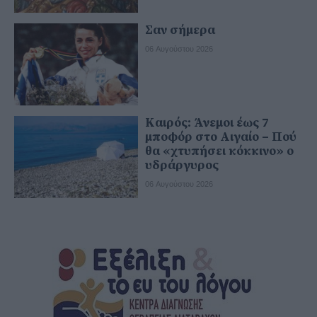
Σαν σήμερα
06 Αυγούστου 2026
Καιρός: Άνεμοι έως 7
μποφόρ στο Αιγαίο – Πού
θα «χτυπήσει κόκκινο» ο
υδράργυρος
06 Αυγούστου 2026