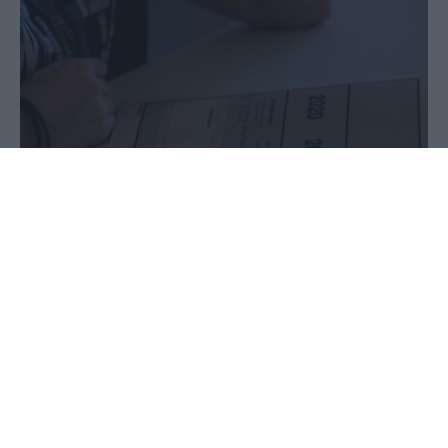
29 Ιουνίου 2020 - 09:42
PellaNews Team
Προτελευταία ημέρα Πανελλαδικών η σημερινή
για τους υποψήφιους των ΕΠΑΛ, οι οποίοι
εξετάζονται σε μαθήματα ειδικότητας.
Ειδικότερα, οι υποψήφιοι των ΕΠΑΛ θα