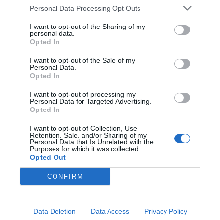
ταξιδεύουν για να
Personal Data Processing Opt Outs
μελετήσουν το
φαινόμενο
I want to opt-out of the Sharing of my
personal data.
Opted In
02 Απριλίου 2024
I want to opt-out of the Sale of my
ΗΠΑ: Εκατομμύρια
Personal Data.
Opted In
άνθρωποι θα
παρακολουθήσουν την
I want to opt-out of processing my
έκλειψη ηλίου την
Personal Data for Targeted Advertising.
προσεχή Δευτέρα
Opted In
I want to opt-out of Collection, Use,
Retention, Sale, and/or Sharing of my
25 Οκτωβρίου 2022
Personal Data that Is Unrelated with the
Purposes for which it was collected.
Μερική έκλειψη Ηλίου
Opted Out
σήμερα: Πώς και πότε
μπορώ να
CONFIRM
παρακολουθήσω το
φαινόμενο
Data Deletion
Data Access
Privacy Policy