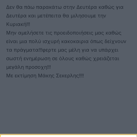
Δεν θα πάω παρακάτω στην Δευτέρα καθώς για
Δευτέρα και μετέπειτα θα μιλησουμε την
Κυριακή!!!
Μην αμελήσετε τις προειδοποιήσεις μας καθώς
είναι μια πολύ ισχυρή κακοκαιρια όπως δείχνουν
τα πράγματα!!!φερτε μας μέλη για να υπάρχει
σωστή ενημέρωση σε όλους καθώς χρειάζεται
μεγάλη προσοχη!!!
Με εκτίμηση Μάκης Σεκερλης!!!!