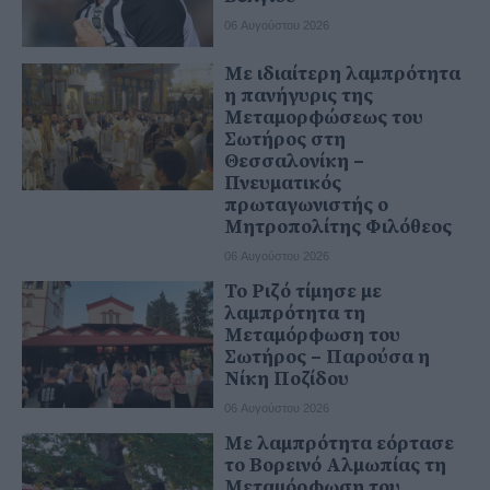
06 Αυγούστου 2026
Με ιδιαίτερη λαμπρότητα
η πανήγυρις της
Μεταμορφώσεως του
Σωτήρος στη
Θεσσαλονίκη –
Πνευματικός
πρωταγωνιστής ο
Μητροπολίτης Φιλόθεος
06 Αυγούστου 2026
Το Ριζό τίμησε με
λαμπρότητα τη
Μεταμόρφωση του
Σωτήρος – Παρούσα η
Νίκη Ποζίδου
06 Αυγούστου 2026
Με λαμπρότητα εόρτασε
το Βορεινό Αλμωπίας τη
Μεταμόρφωση του