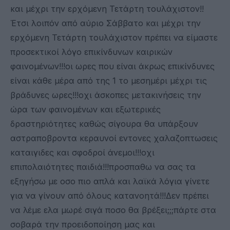
και μέχρι την ερχόμενη Τετάρτη τουλάχιστον!!
Έτσι λοιπόν από αύριο Σάββατο και μέχρι την
ερχόμενη Τετάρτη τουλάχιστον πρέπει να είμαστε
προσεκτικοί λόγο επικίνδυνων καιρικών
φαινομένων!!!οι ωρες που είναι άκρως επικίνδυνες
είναι κάθε μέρα από της 1 το μεσημέρι μέχρι τις
βράδυνες ωρες!!!οχι άσκοπες μετακινήσεις την
ώρα των φαινομένων και εξωτερικές
δραστηριότητες καθώς σίγουρα θα υπάρξουν
αστραποβροντα κεραυνοί εντονες χαλαζοπτωσεις
καταιγιδες και σφοδροί άνεμοι!!!οχι
επιπολαιότητες παιδιά!!!προσπαθω να σας τα
εξηγήσω με οσο πιο απλά και λαϊκά λόγια γίνετε
για να γίνουν από όλους κατανοητά!!!Δεν πρέπει
να λέμε ελα μωρέ σιγά ποσο θα βρέξει;;;πάρτε στα
σοβαρά την προειδοποίηση μας και