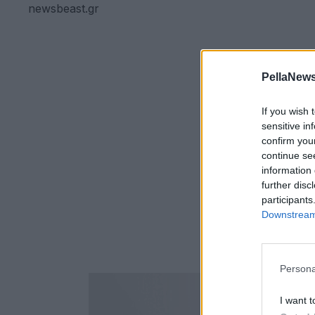
newsbeast.gr
PellaNews
If you wish 
sensitive in
confirm you
continue se
information 
further disc
participants
Downstream 
Persona
I want t