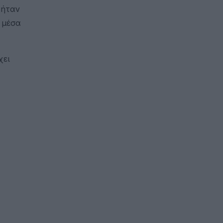
 ήταν
 μέσα
χει