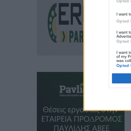
Opted 
I want t
Opted 
I want 
Advertis
Opted 
I want t
of my P
was col
Opted 