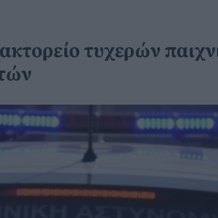
ακτορείο τυχερών παιχνι
στών