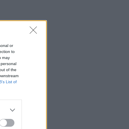
sonal or
ection to
ou may
 personal
out of the
 downstream
B’s List of