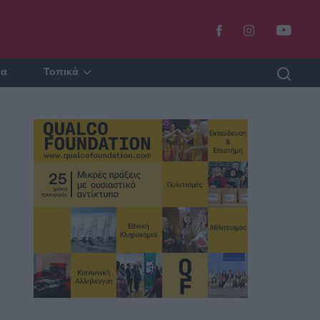
ία
Τοπικά