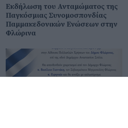
Εκδήλωση του Ανταμώματος της
Παγκόσμιας Συνομοσπονδίας
Παμμακεδονικών Ενώσεων στην
Φλώρινα
09 Ιουλίου 2026 - 10:21
PellaNews Team