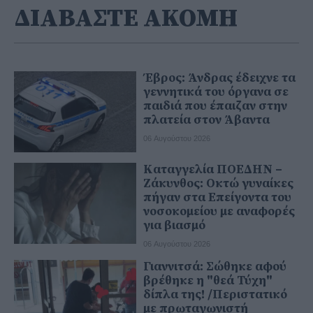
ΔΙΑΒΑΣΤΕ ΑΚΟΜΗ
Έβρος: Άνδρας έδειχνε τα
γεννητικά του όργανα σε
παιδιά που έπαιζαν στην
πλατεία στον Άβαντα
06 Αυγούστου 2026
Καταγγελία ΠΟΕΔΗΝ –
Ζάκυνθος: Οκτώ γυναίκες
πήγαν στα Επείγοντα του
νοσοκομείου με αναφορές
για βιασμό
06 Αυγούστου 2026
Γιαννιτσά: Σώθηκε αφού
βρέθηκε η "θεά Τύχη"
δίπλα της! /Περιστατικό
με πρωταγωνιστή