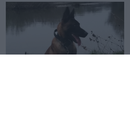
03 Ιουνίου 2020 - 14:42
PellaNews Team
Συνελήφθη σε περιοχή της
Θεσσαλονίκης, από αστυνομικούς της
Ομάδας Δίωξης Ναρκωτικών του
Τμήματος Ασφάλειας Βέροιας, ένας
ημεδαπός άνδρας, για διακίνηση