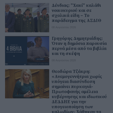
Δένδιας: ”Χακί” καλάθι
νοικοκυριού και σε
σχολικά είδη – Το
παράδειγμα της ΑΣΔΙΘ
08 Αυγούστου 2026
Γρηγόρης Δημητριάδης:
Όταν η δημόσια παρουσία
περνά μέσα από τα βιβλία
και τη σκέψη
08 Αυγούστου 2026
Θεοδώρα Τζάκρη:
«Ανεμογεννήτρια χωρίς
υπόγεια διασύνδεση
σημαίνει πυρκαγιά-
Πρωτοφανής αμέλεια
κυβέρνησης και ιδιωτικού
ΔΕΔΔΗΕ για την
υπογειοποίηση των
καλωδίων- Χάθηκαν τα