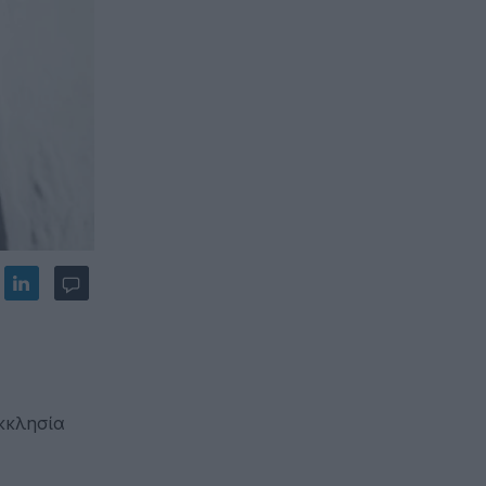
κκλησία