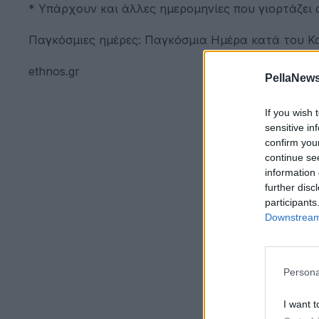
* Υπάρχουν και άλλες ημερομηνίες που γιορτάζει 
Παγκόσμιες ημέρες: Παγκόσμια Ημέρα κατά του Κ
ethnos.gr
PellaNews
If you wish 
sensitive in
confirm you
continue se
information 
further disc
participants
Downstream 
Persona
I want t