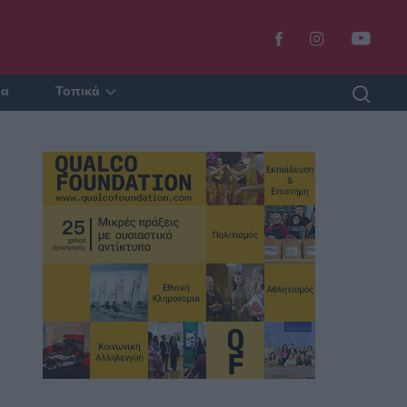
ία
Τοπικά