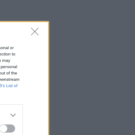
sonal or
ection to
ou may
 personal
out of the
 downstream
B’s List of