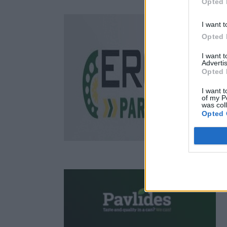
Opted 
I want t
Opted 
I want 
Advertis
Opted 
I want t
of my P
was col
Opted 