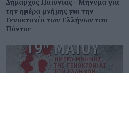
Δήμαρχος Παιονίας - Μήνυμα για
την ημέρα μνήμης για την
Γενοκτονία των Ελλήνων του
Πόντου
19 Μαΐου 2026 - 10:59
PellaNews Team