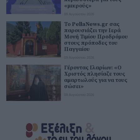
«μικρούς»
09 Αυγούστου 2026
Το PellaNews.gr σας
παρουσιάζει την Ιερά
Μονή Τιμίου Προδρόμου
στους πρόποδες του
Παγγαίου
09 Αυγούστου 2026
Γέροντας Ιλαρίων: «Ο
Χριστός πλησίαζε τους
αμαρτωλούς για να τους
σώσει»
09 Αυγούστου 2026