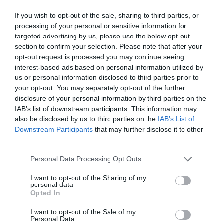
σταθερότητας στην Ανατολική Μεσόγειο και ως
If you wish to opt-out of the sale, sharing to third parties, or
processing of your personal or sensitive information for
στρατηγικό σύμμαχο στην ανατολική και νότια
targeted advertising by us, please use the below opt-out
πτέρυγα του ΝΑΤΟ.
section to confirm your selection. Please note that after your
opt-out request is processed you may continue seeing
eleftherostypos.gr
interest-based ads based on personal information utilized by
us or personal information disclosed to third parties prior to
your opt-out. You may separately opt-out of the further
disclosure of your personal information by third parties on the
IAB’s list of downstream participants. This information may
also be disclosed by us to third parties on the
IAB’s List of
Downstream Participants
that may further disclose it to other
third parties.
Personal Data Processing Opt Outs
I want to opt-out of the Sharing of my
personal data.
Opted In
I want to opt-out of the Sale of my
Personal Data.