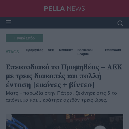
Γενικά Σπόρ
Προμηθέας
ΑΕΚ
Μπάσκετ
Basketball
Επεισόδια
#TAGS
League
Επεισοδιακό το Προμηθέας – ΑΕΚ
με τρεις διακοπές και πολλή
ένταση [εικόνες + βίντεο]
Ματς – παρωδία στην Πάτρα, ξεκίνησε στις 5 το
απόγευμα και… κράτησε σχεδόν τρεις ώρες.