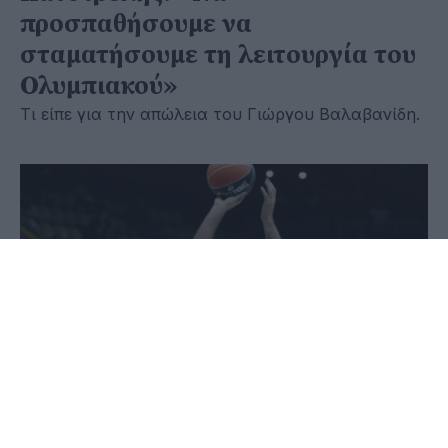
προσπαθήσουμε να
σταματήσουμε τη λειτουργία του
Ολυμπιακού»
Τι είπε για την απώλεια του Γιώργου Βαλαβανίδη.
16 Νοεμβρίου 2024 - 20:37
Παύλος-Νεκτάριος Παπαδόπουλος