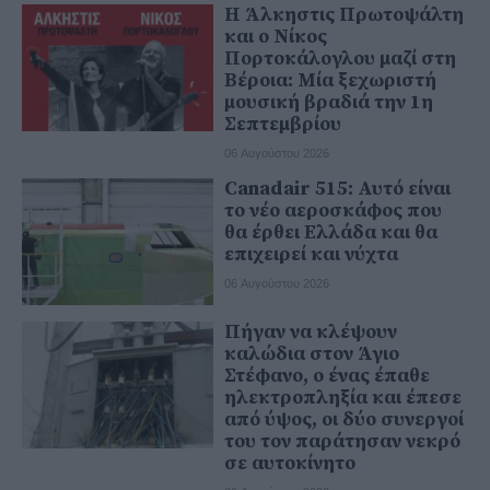
Η Άλκηστις Πρωτοψάλτη
και ο Νίκος
Πορτοκάλογλου μαζί στη
Βέροια: Μία ξεχωριστή
μουσική βραδιά την 1η
Σεπτεμβρίου
06 Αυγούστου 2026
Canadair 515: Αυτό είναι
το νέο αεροσκάφος που
θα έρθει Ελλάδα και θα
επιχειρεί και νύχτα
06 Αυγούστου 2026
Πήγαν να κλέψουν
καλώδια στον Άγιο
Στέφανο, ο ένας έπαθε
ηλεκτροπληξία και έπεσε
από ύψος, οι δύο συνεργοί
του τον παράτησαν νεκρό
σε αυτοκίνητο