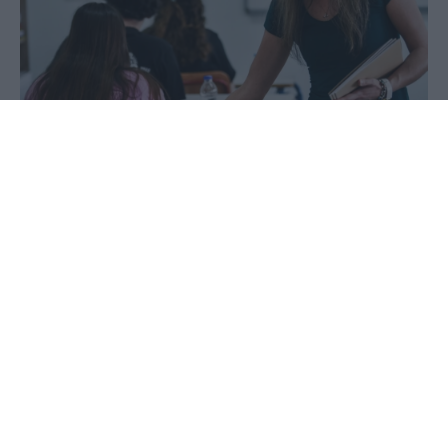
15 Ιουνίου 2023 - 08:52
PellaNews Team
Το Σάββατο 17 Ιουνίου 2023 ξεκινούν οι
Πανελλαδικές Εξετάσεις Ειδικών και Μουσικών
Μαθημάτων με το ειδικό μάθημα των Αγγλικών,
όπως υπενθυμίζεται από το Υπουργείο Παιδείας
και Θρησκευμάτων. Οι μαθητές των Γενικών
Λυκείων (ΓΕΛ) και των Επαγγελματικών Λυκείων