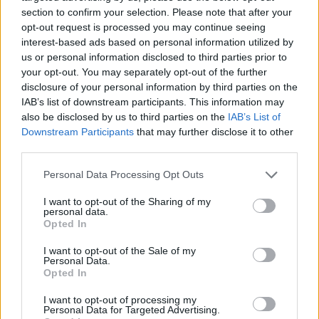
αντανακλαστικό φως πίσω.
section to confirm your selection. Please note that after your
opt-out request is processed you may continue seeing
* Οι οδηγοί τους πρέπει να φορούν κράνος.
interest-based ads based on personal information utilized by
us or personal information disclosed to third parties prior to
* Σε χώρους που κυκλοφορούν πεζοί, οι οδηγοί
your opt-out. You may separately opt-out of the further
disclosure of your personal information by third parties on the
των ΕΠΗΟ υποχρεούνται να κινούνται με
IAB’s list of downstream participants. This information may
ταχύτητα ανάλογη των πεζών και να τους
also be disclosed by us to third parties on the
IAB’s List of
παραχωρούν προτεραιότητα.
Downstream Participants
that may further disclose it to other
third parties.
* Όταν δημιουργείται εμπόδιο ή κίνδυνος, οι
Personal Data Processing Opt Outs
οδηγοί είναι υποχρεωμένοι να οδηγούν τα
ηλεκτρικά οχήματα βαδίζοντας.
I want to opt-out of the Sharing of my
personal data.
Opted In
eleftherostypos.gr
I want to opt-out of the Sale of my
Personal Data.
Opted In
I want to opt-out of processing my
Personal Data for Targeted Advertising.