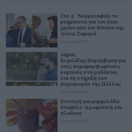
Στο Α΄ Νεκροταφείο το
μνημόσυνο για τον έναν
χρόνο από τον θάνατο της
Λένας Σαμαρά
07 Αυγούστου 2026
Δήμος
Κυριλίδης:Παρέμβαση για
τους παραμορφωμένους
καρπούς στα ροδάκινα
και τη στήριξη των
παραγωγών της Πέλλας
07 Αυγούστου 2026
Συνταγή για μαρμελάδα
σταφύλι -Αρωματική και
πλούσια
07 Αυγούστου 2026