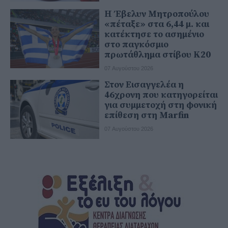
Η Έβελυν Μητροπούλου
«πέταξε» στα 6,44 μ. και
κατέκτησε το ασημένιο
στο παγκόσμιο
πρωτάθλημα στίβου Κ20
07 Αυγούστου 2026
Στον Εισαγγελέα η
46χρονη που κατηγορείται
για συμμετοχή στη φονική
επίθεση στη Marfin
07 Αυγούστου 2026