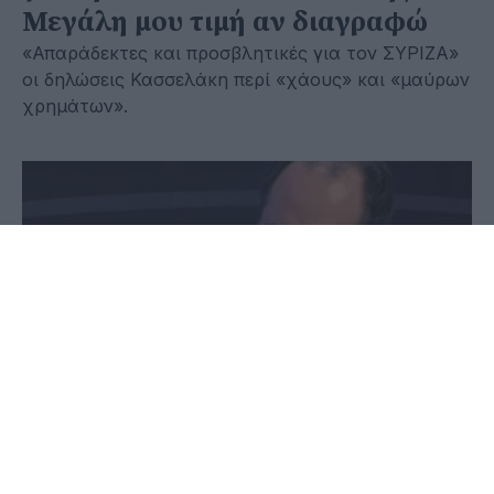
Μεγάλη μου τιμή αν διαγραφώ
«Απαράδεκτες και προσβλητικές για τον ΣΥΡΙΖΑ»
οι δηλώσεις Κασσελάκη περί «χάους» και «μαύρων
χρημάτων».
05 Αυγούστου 2024 - 19:52
Παύλος-Νεκτάριος Παπαδόπουλος