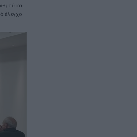
ιθμού και
κό έλεγχο