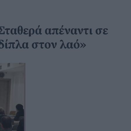
Σταθερά απέναντι σε
δίπλα στον λαό»