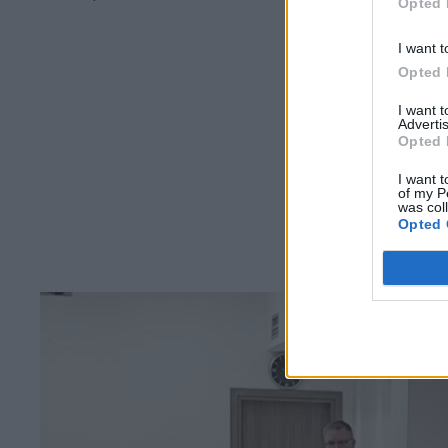
Opted 
I want t
Opted 
I want 
Advertis
Opted 
I want t
of my P
was col
Opted 