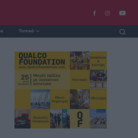
ία
Τοπικά