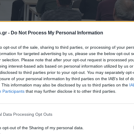
.gr -
Do Not Process My Personal Information
to opt-out of the sale, sharing to third parties, or processing of your per
formation for targeted advertising by us, please use the below opt-out s
r selection. Please note that after your opt-out request is processed y
eing interest-based ads based on personal information utilized by us or
disclosed to third parties prior to your opt-out. You may separately opt-
losure of your personal information by third parties on the IAB’s list of
. This information may also be disclosed by us to third parties on the
IA
 Εκπρόσωπος Τύπου του Κινήματος, Δήμος Θανάσουλας
Participants
that may further disclose it to other third parties.
ές συνέπειες της ενοποίησης όλων των προσωπικών δεδο
τι ο Προσωπικός Αριθμός αποτελεί θεμέλιο μιας νέας δ
 απόρρητο και την ελευθερία. Η ΝΙΚΗ επανέλαβε ότι η π
l Data Processing Opt Outs
η προάσπιση της ανθρώπινης αξιοπρέπειας και των ατομ
o opt-out of the Sharing of my personal data.