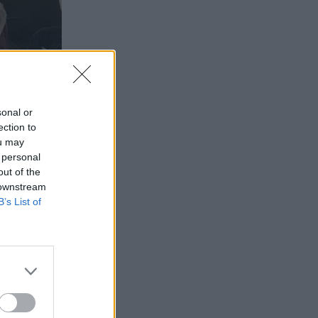
sonal or
ection to
ou may
 personal
out of the
 downstream
B’s List of
, ανέλυσαν
μένων των
ιοικητικής
ραγματική
ικών