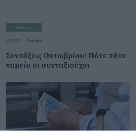
Οικονομία
#TAGS
Συντάξεις
Συντάξεις Οκτωβρίου: Πότε πάνε
ταμείο οι συνταξιούχοι