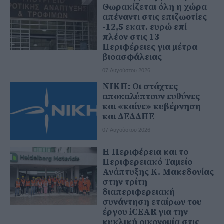
Θωρακίζεται όλη η χώρα
απέναντι στις επιζωοτίες
-12,5 εκατ. ευρώ επί
πλέον στις 13
Περιφέρειες για μέτρα
βιοασφάλειας
07 Αυγούστου 2026
ΝΙΚΗ: Οι στάχτες
αποκαλύπτουν ευθύνες
και «καίνε» κυβέρνηση
και ΔΕΔΔΗΕ
07 Αυγούστου 2026
Η Περιφέρεια και το
Περιφερειακό Ταμείο
Ανάπτυξης Κ. Μακεδονίας
στην τρίτη
διαπεριφερειακή
συνάντηση εταίρων του
έργου iCEAR για την
κυκλική οικονομία στις