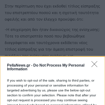
Στην περίπτωση που έχει εκδοθεί τίτλος είσπραξης
του επιστρεπτέου ποσού και η σχετική ταυτότητα
οφειλής και από τον έλεγχο προκύψει ότι:
-Η επιχείρηση δεν ήταν δικαιούχος της ενίσχυσης:
Τότε το επιστρεπτέο ποσό που βεβαιώθηκε
διαγράφεται και ταυτόχρονα εκδίδεται νέος
τίτλος είσπραξης για την άμεση επιστροφή του
συνόλου της ενίσχυσης εντόκως, ως
αχρεωστήτως καταβληθέν ποσό.
PellaNews.gr -
Do Not Process My Personal
Information
-Η επιχείρηση είναι δικαιούχος μικρότερου ποσού
ενίσχυσης: Υπολογίζεται από την ΑΑΔΕ το
If you wish to opt-out of the sale, sharing to third parties, or
processing of your personal or sensitive information for
αχρεωστήτως καταβληθέν ποσό που έλαβε ο
targeted advertising by us, please use the below opt-out
δικαιούχος. Το υπερβάλλον ποσό που τυχόν
section to confirm your selection. Please note that after your
καταβλήθηκε έναντι του αρχικού τίτλου
opt-out request is processed you may continue seeing
interest-based ads based on personal information utilized by