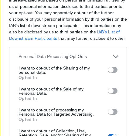
είσπραξης δεν επιστρέφεται, αλλά πιστώνεται
us or personal information disclosed to third parties prior to
στην οφειλή που προκύπτει από τον νέο τίτλο
your opt-out. You may separately opt-out of the further
είσπραξης.
disclosure of your personal information by third parties on the
IAB’s list of downstream participants. This information may
Για τις παραπάνω περιπτώσεις οι επιχειρήσεις
also be disclosed by us to third parties on the
IAB’s List of
Downstream Participants
that may further disclose it to other
χάνουν την έκπτωση 15% στην εφάπαξ καταβολή.
third parties.
protothema.gr
Personal Data Processing Opt Outs
I want to opt-out of the Sharing of my
personal data.
Opted In
I want to opt-out of the Sale of my
Personal Data.
Opted In
I want to opt-out of processing my
Personal Data for Targeted Advertising.
Opted In
I want to opt-out of Collection, Use,
Retention, Sale, and/or Sharing of my